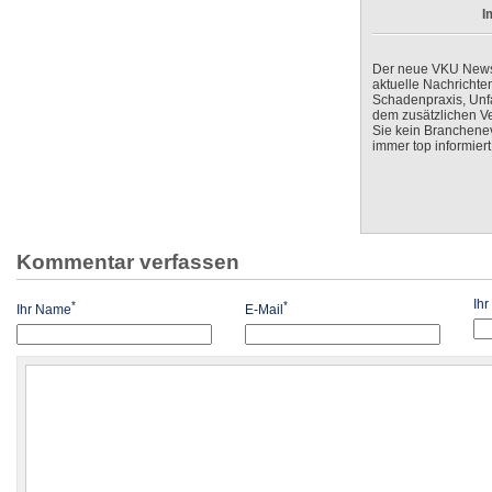
I
Der neue VKU Newsle
aktuelle Nachrichte
Schadenpraxis, Unfa
dem zusätzlichen V
Sie kein Branchenev
immer top informiert
Kommentar verfassen
Ih
*
*
Ihr Name
E-Mail