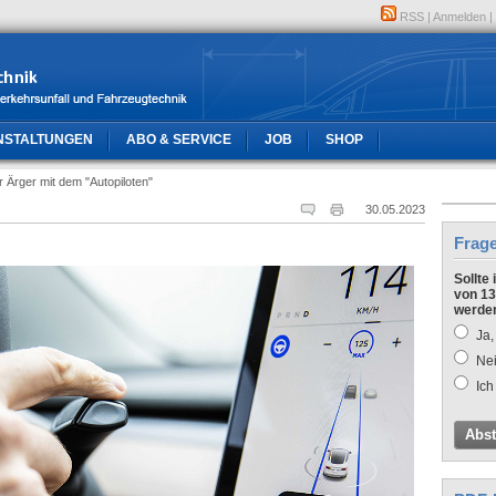
RSS
|
Anmelden
|
NSTALTUNGEN
ABO & SERVICE
JOB
SHOP
 Ärger mit dem "Autopiloten"
30.05.2023
Frag
Sollte
von 13
werde
Ja,
Nei
Ich
Abs