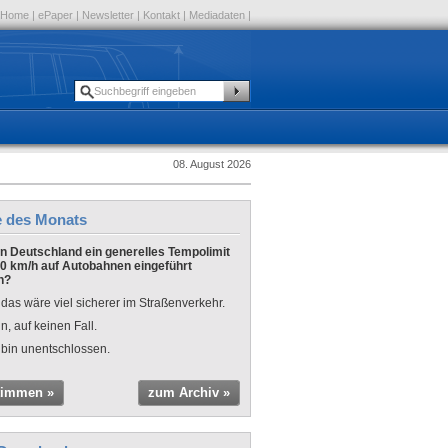
Home
|
ePaper
|
Newsletter
|
Kontakt
|
Mediadaten
|
08. August 2026
e des Monats
 in Deutschland ein generelles Tempolimit
0 km/h auf Autobahnen eingeführt
n?
 das wäre viel sicherer im Straßenverkehr.
n, auf keinen Fall.
 bin unentschlossen.
timmen »
zum Archiv »