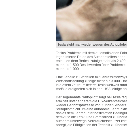
Tesla steht mal wieder wegen des Autopiloten
Teslas Probleme mit dem automatisierten Fah
legen interne Daten des Autoherstellers nahe,
enthalten dem Bericht zufolge mehr als 2.4
mehr als 1.500 Beschwerden über Probleme mit
mehr als 1.000.
Eine Tabelle zu Vorfällen mit Fahrassistenzs
Wirtschaftszeitung zufolge mehr als 3.000 Ein
In diesem Zeitraum lieferte Tesla weltweit run
Vorfälle ereigneten sich in den USA, einige a
Der sogenannte "Autopilot" sorgt bei Tesla r
ermittelt unter anderem die US-Verkehrssic
wieder Gerichtsprozesse von Kunden. Anders a
"Autopilot" nicht um eine autonome Fahrfunkt
das es dem Fahrer unter bestimmten Bedingu
dem Auto die Lenk- und Bremsarbeit zu überlas
autonom unterwegs. Verbraucherschützer kritis
anregt, die Fähigkeiten der Technik zu überschä