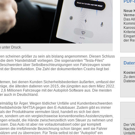
PDF-
Neue K
Verme
Das Al
Kommis
Kaross
Kriteri
Eingan
der Re
 unter Druck.
ren scheinen größer zu sein als bislang angenommen. Diesen Schluss
 die dem 'Handelsblatt' vorliegen. Die sogenannten "Tesla-Files"
Daten
00 Beschwerden über Selbstbeschleunigungen von Fahrzeugen sowie
 der Bremsfunktion. Die Zahl der dokumentierten Crashs liegt bei
Koste
Zu den
Dateie
ystemen, bei denen Kunden Sicherheitsbedenken äußerten, umfasst der
träge, die ältesten datieren von 2015, die jüngsten aus dem März 2022.
d 2,6 Millionen Fahrzeuge mit der Autopilot-Software aus. Die meisten
ber auch in Deutschland.
egelmäßig für Ärger. Wegen tödlicher Unfälle und Kundenbeschwerden
herheitsbehörde NHTSA gegen den E-Autobauer. Zudem gibt es immer
ls der Produktname vermuten lässt, handelt es sich bei dem
ion, sondern um ein vergleichsweise konventionelles Assistenzsystem,
ngen erlaubt, die Hände zwischenzeitlich vom Steuer zu nehmen und
sen. Das Auto ist aber nie vollautomatisiert oder gar komplett
Der VK
ieren die irreführende Bezeichnung schon länger, weil sie Fahrer
Nachri
tzen und zu überreizen. Für Tesla selbst ist der "Autopilot" ein
Unfall