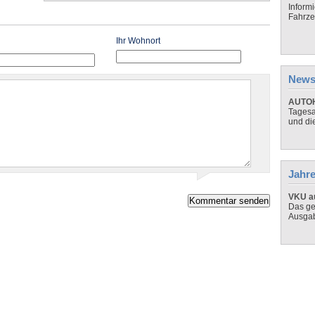
Inform
Fahrze
Ihr Wohnort
News
AUTOH
Tagesa
und di
Jahre
VKU au
Das ge
Ausga