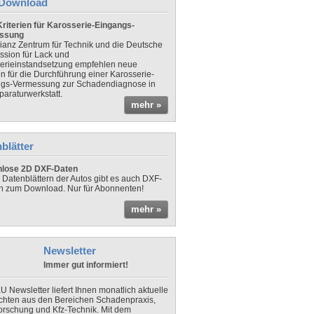
Download
riterien für Karosserie-Eingangs-
ssung
lianz Zentrum für Technik und die Deutsche
sion für Lack und
erieinstandsetzung empfehlen neue
en für die Durchführung einer Karosserie-
gs-Vermessung zur Schadendiagnose in
paraturwerkstatt.
mehr »
blätter
nlose 2D DXF-Daten
 Datenblättern der Autos gibt es auch DXF-
n zum Download. Nur für Abonnenten!
mehr »
Newsletter
Immer gut informiert!
U Newsletter liefert Ihnen monatlich aktuelle
chten aus den Bereichen Schadenpraxis,
forschung und Kfz-Technik. Mit dem