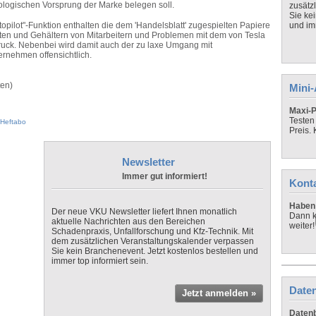
ologischen Vorsprung der Marke belegen soll.
zusätz
Sie ke
ilot"-Funktion enthalten die dem 'Handelsblatt' zugespielten Papiere
und imm
ten und Gehältern von Mitarbeitern und Problemen mit dem von Tesla
ruck. Nebenbei wird damit auch der zu laxe Umgang mit
rnehmen offensichtlich.
ten)
Mini
Maxi-P
Testen
Heftabo
Preis.
Newsletter
Immer gut informiert!
Kont
Haben 
Der neue VKU Newsletter liefert Ihnen monatlich
Dann k
aktuelle Nachrichten aus den Bereichen
weiter!
Schadenpraxis, Unfallforschung und Kfz-Technik. Mit
dem zusätzlichen Veranstaltungskalender verpassen
Sie kein Branchenevent. Jetzt kostenlos bestellen und
immer top informiert sein.
Daten
Jetzt anmelden »
Datenb