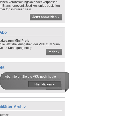
lichen Veranstaltungskalender verpassen
in Branchenevent. Jetzt kostenlos bestellen
er top informiert sein.
Jetzt anmelden »
-Abo
aket zum Mini-Preis
 Sie jetzt drei Ausgaben der VKU zum Mini-
 Keine Kündigung nötig!
mehr »
akt
Sie noch Fragen?
Abonnieren Sie die VKU noch heute
ontaktieren Sie uns - wir helfen Ihnen gerne
Hier klicken »
mehr »
blätter-Archiv
lätter