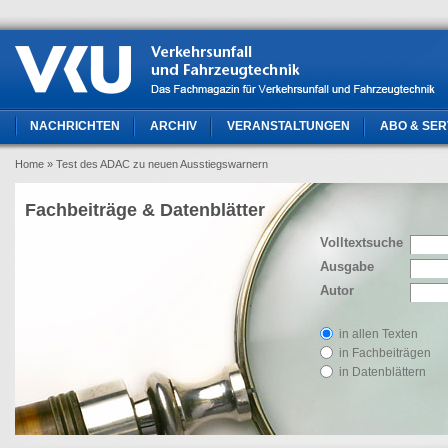
NACHRICHTEN
ARCHIV
VERANSTALTUNGEN
ABO & SER
Home
» Test des ADAC zu neuen Ausstiegswarnern
Fachbeiträge & Datenblätter
Volltextsuche
Ausgabe
Autor
in allen Texten
in Fachbeiträgen
in Datenblättern