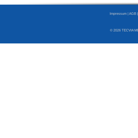
Impressum
|
AGB
© 2026 TECVIA M