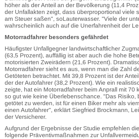
höher als der Anteil an der Bevölkerung (11,4 Pro
der Unfallakten zeigt, dass überproportional viele 
am Steuer saßen", soLauterwasser. "Viele der unt
wahrscheinlich auch auf die Unerfahrenheit der L
Motorradfahrer besonders gefährdet
Häufigster Unfallgegner landwirtschaftlicher Zugm
(63,5 Prozent), auffällig ist aber auch die hohe Bet
motorisierten Zweirädern (21,6 Prozent). Dramatisc
Motorradfahrer sieht es aus, wenn man die Zahl d
Getöteten betrachtet. Mit 39,8 Prozent ist der Antei
der der Autofahrer (38,2 Prozent). Wie ein realist
zeigte, hat ein Motorradfahrer beim Anprall mit 70
so gut wie keine Überlebenschance. "Das Risiko, b
getötet zu werden, ist für einen Biker mehr als vie
einen Autofahrer", erklärt Siegfried Brockmann, Lei
der Versicherer.
Aufgrund der Ergebnisse der Studie empfehlen die
folgende Präventivmaßnahmen zur Unfallvermeid