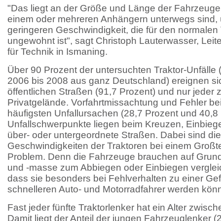
"Das liegt an der Größe und Länge der Fahrzeuge
einem oder mehreren Anhängern unterwegs sind, u
geringeren Geschwindigkeit, die für den normalen
ungewohnt ist", sagt Christoph Lauterwasser, Leit
für Technik in Ismaning.
Über 90 Prozent der untersuchten Traktor-Unfälle 
2006 bis 2008 aus ganz Deutschland) ereignen sic
öffentlichen Straßen (91,7 Prozent) und nur jeder 
Privatgelände. Vorfahrtmissachtung und Fehler be
häufigsten Unfallursachen (28,7 Prozent und 40,8 
Unfallschwerpunkte liegen beim Kreuzen, Einbieg
über- oder untergeordnete Straßen. Dabei sind die
Geschwindigkeiten der Traktoren bei einem Großtei
Problem. Denn die Fahrzeuge brauchen auf Grun
und -masse zum Abbiegen oder Einbiegen verglei
dass sie besonders bei Fehlverhalten zu einer Gef
schnelleren Auto- und Motorradfahrer werden kön
Fast jeder fünfte Traktorlenker hat ein Alter zwisc
Damit liegt der Anteil der jungen Fahrzeuglenker (