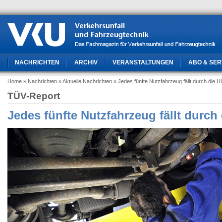
NACHRICHTEN
ARCHIV
VERANSTALTUNGEN
ABO & SER
Home
» Nachrichten
» Aktuelle Nachrichten
» Jedes fünfte Nutzfahrzeug fällt durch die 
TÜV-Report
Jedes fünfte Nutzfahrzeug fällt durch