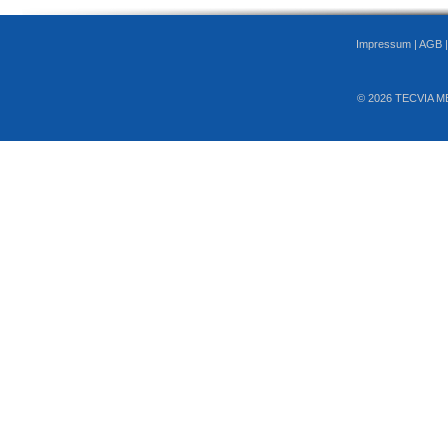
Impressum
|
AGB
© 2026 TECVIA M