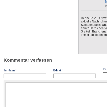
N
I
Der neue VKU Newsle
aktuelle Nachrichte
Schadenpraxis, Unfa
dem zusätzlichen V
Sie kein Branchenev
immer top informiert
Kommentar verfassen
Ih
*
*
Ihr Name
E-Mail