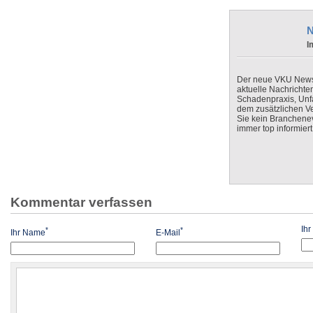
N
I
Der neue VKU Newsle
aktuelle Nachrichte
Schadenpraxis, Unfa
dem zusätzlichen V
Sie kein Branchenev
immer top informiert
Kommentar verfassen
Ih
*
*
Ihr Name
E-Mail