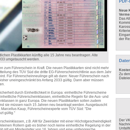
PDF-
Neue K
Verme
Das Al
Kommis
Kaross
Kriteri
Eingan
der Re
chen Plastikkarten künftig alle 15 Jahre neu beantragen. Alte
033 umgetauscht werden.
Daten
 zum Führerschein in Kraft. Die neuen Plastikkarten sind nicht mehr
Koste
Mitteilung des TÜV Süd die dritte EG-Führerscheinrichtlinie aus dem Jahr
Zu den
wird. Für Führerscheinneulinge gilt ab dann: Neuer Führerschein nach
Dateie
bisher uneingeschränkt bis Anfang 2033 gültig. Dann aber müssen
en.
cherheit durch Einheitlichkeit in Europa: einheitliche Führerscheine
inheitliche Führerscheinklassen, einheitliche Regeln für die Aus- und
einklassen in ganz Europa. Die neuen Plastikkarten sollen zudem
d sie müssen nach 15 Jahren neu beantragt werden. Ausgetauscht
 Marcellus Kaup, Führerscheinexperte vom TÜV Süd: "Die
t gültig."
Der VK
rscheinklassen, z.B. AM für Zweiräder mit einer Höchstgeschwindigkeit
Nachri
leinen Rollern gab es bisher noch keine einheitliche Regelung in der
Unfall
ität gilt ein Mindestalter von 16 Jahren und eine umfangreiche