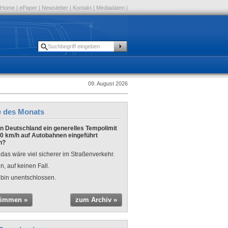
Home
|
ePaper
|
Newsletter
|
Kontakt
|
Mediadaten
|
09. August 2026
e des Monats
 in Deutschland ein generelles Tempolimit
0 km/h auf Autobahnen eingeführt
n?
 das wäre viel sicherer im Straßenverkehr.
n, auf keinen Fall.
 bin unentschlossen.
timmen »
zum Archiv »