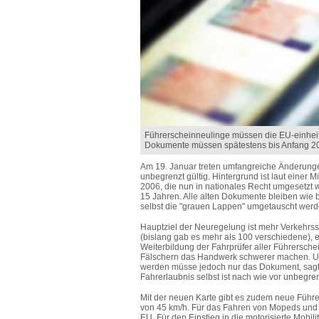
Führerscheinneulinge müssen die EU-einheitli
Dokumente müssen spätestens bis Anfang 2
Am 19. Januar treten umfangreiche Änderungen
unbegrenzt gültig. Hintergrund ist laut einer 
2006, die nun in nationales Recht umgesetzt 
15 Jahren. Alle alten Dokumente bleiben wie 
selbst die "grauen Lappen" umgetauscht werd
Hauptziel der Neuregelung ist mehr Verkehrssi
(bislang gab es mehr als 100 verschiedene), e
Weiterbildung der Fahrprüfer aller Führersch
Fälschern das Handwerk schwerer machen. Un
werden müsse jedoch nur das Dokument, sagt
Fahrerlaubnis selbst ist nach wie vor unbegrenz
Mit der neuen Karte gibt es zudem neue Führe
von 45 km/h. Für das Fahren von Mopeds und k
EU. Für den Einstieg in die motorisierte Mobil