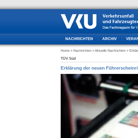
NACHRICHTEN
ARCHIV
VERA
Home
» Nachrichten
» Aktuelle Nachrichten
» Erklä
TÜV Süd
Erklärung der neuen Führerscheinric