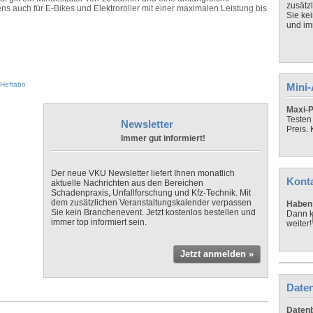
zusätz
ens auch für E-Bikes und Elektroroller mit einer maximalen Leistung bis
Sie ke
und imm
Heftabo
Mini
Maxi-P
Testen
Newsletter
Preis.
Immer gut informiert!
Der neue VKU Newsletter liefert Ihnen monatlich
Kont
aktuelle Nachrichten aus den Bereichen
Schadenpraxis, Unfallforschung und Kfz-Technik. Mit
dem zusätzlichen Veranstaltungskalender verpassen
Haben 
Sie kein Branchenevent. Jetzt kostenlos bestellen und
Dann k
immer top informiert sein.
weiter!
Jetzt anmelden »
Daten
Datenb