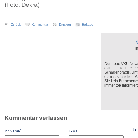
(Foto: Dekra)
Zurück
Kommentar
Drucken
Heftabo
N
I
Der neue VKU Newsle
aktuelle Nachrichte
Schadenpraxis, Unfa
dem zusätzlichen V
Sie kein Branchenev
immer top informiert
Kommentar verfassen
Ih
*
*
Ihr Name
E-Mail