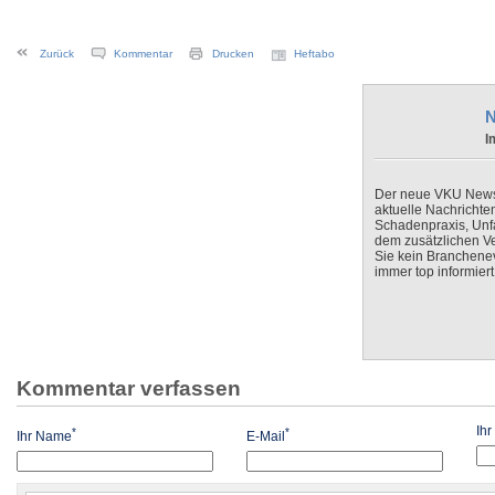
Zurück
Kommentar
Drucken
Heftabo
N
I
Der neue VKU Newsle
aktuelle Nachrichte
Schadenpraxis, Unfa
dem zusätzlichen V
Sie kein Branchenev
immer top informiert
Kommentar verfassen
Ih
*
*
Ihr Name
E-Mail