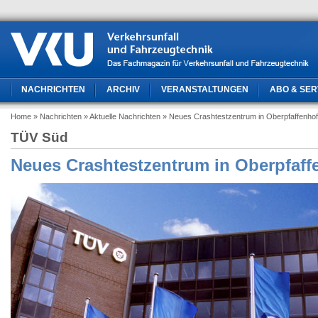
NACHRICHTEN
ARCHIV
VERANSTALTUNGEN
ABO & SER
Home
» Nachrichten
» Aktuelle Nachrichten
» Neues Crashtestzentrum in Oberpfaffenho
TÜV Süd
Neues Crashtestzentrum in Oberpfaff