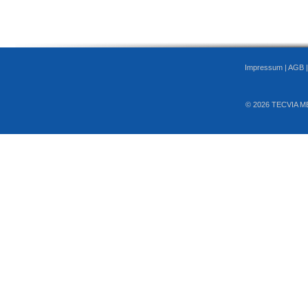
Impressum
|
AGB
© 2026 TECVIA M