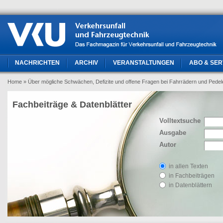
NACHRICHTEN
ARCHIV
VERANSTALTUNGEN
ABO & SER
Home
» Über mögliche Schwächen, Defizite und offene Fragen bei Fahrrädern und Pede
Fachbeiträge & Datenblätter
Volltextsuche
Ausgabe
Autor
in allen Texten
in Fachbeiträgen
in Datenblättern