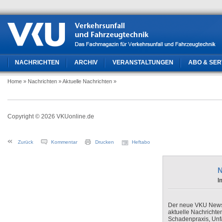
NACHRICHTEN
ARCHIV
VERANSTALTUNGEN
ABO & SER
Home
» Nachrichten
» Aktuelle Nachrichten
»
Copyright © 2026 VKUonline.de
Zurück
Kommentar
Drucken
Heftabo
N
I
Der neue VKU Newsle
aktuelle Nachrichte
Schadenpraxis, Unfa