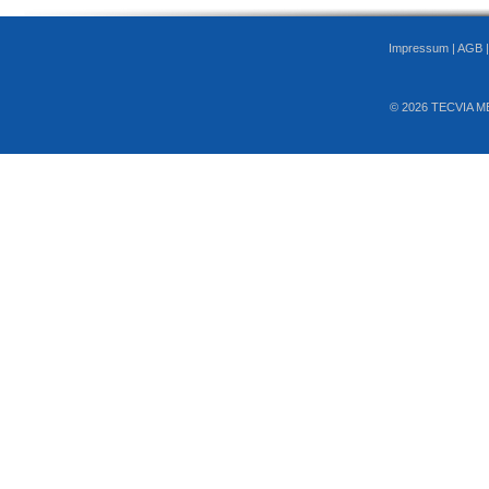
Impressum
|
AGB
© 2026 TECVIA M