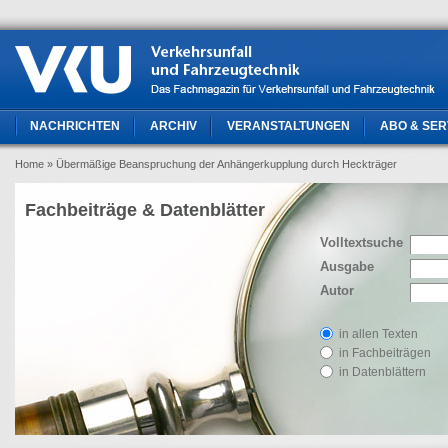
NACHRICHTEN
ARCHIV
VERANSTALTUNGEN
ABO & SER
Home
» Übermäßige Beanspruchung der Anhängerkupplung durch Heckträger
Fachbeiträge & Datenblätter
Volltextsuche
Ausgabe
Autor
in allen Texten
in Fachbeiträgen
in Datenblättern