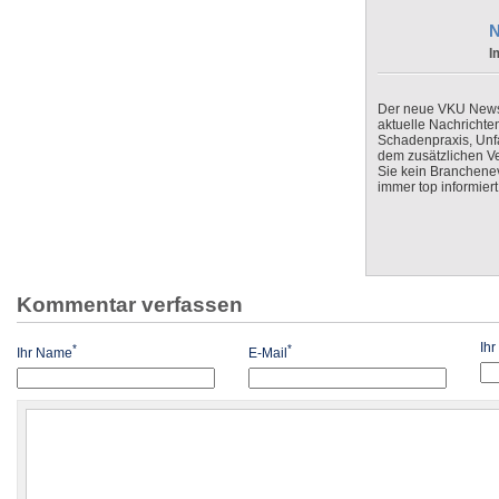
N
I
Der neue VKU Newsle
aktuelle Nachrichte
Schadenpraxis, Unfa
dem zusätzlichen V
Sie kein Branchenev
immer top informiert
Kommentar verfassen
Ih
*
*
Ihr Name
E-Mail