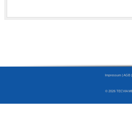
Impressum
|
AGB
© 2026 TECVIA M