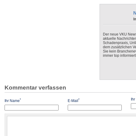
N
I
Der neue VKU Newsle
aktuelle Nachrichte
Schadenpraxis, Unfa
dem zusätzlichen V
Sie kein Branchenev
immer top informiert
Kommentar verfassen
Ih
*
*
Ihr Name
E-Mail