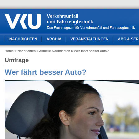
NACHRICHTEN
ARCHIV
VERANSTALTUNGEN
ABO & SER
Home
» Nachrichten
» Aktuelle Nachrichten
» Wer fährt besser Auto?
Umfrage
Wer fährt besser Auto?