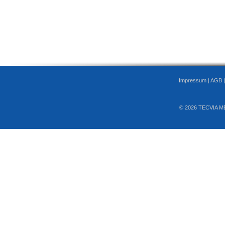
Impressum
|
AGB
© 2026 TECVIA M