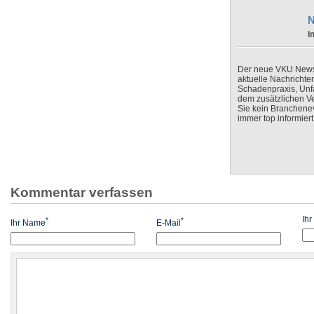
N
I
Der neue VKU Newsle
aktuelle Nachrichte
Schadenpraxis, Unfa
dem zusätzlichen V
Sie kein Branchenev
immer top informiert
Kommentar verfassen
Ih
*
*
Ihr Name
E-Mail