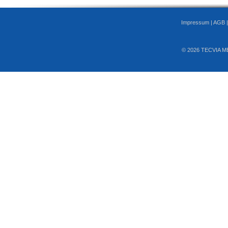
Impressum
|
AGB
© 2026 TECVIA M