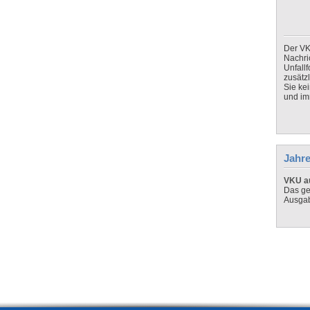
Der VK
Nachri
Unfall
zusätz
Sie ke
und imm
Jahre
VKU au
Das ge
Ausga