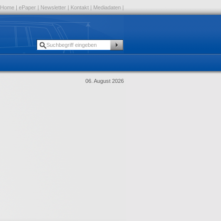
Home
|
ePaper
|
Newsletter
|
Kontakt
|
Mediadaten
|
06. August 2026