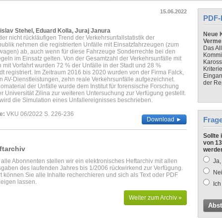
15.06.2022
PDF-
nislav Stehel, Eduard Kolla, Juraj Janura
Neue K
r nicht rückläufigen Trend der Verkehrsunfallstatistik der
Verme
blik nehmen die registrierten Unfälle mit Einsatzfahrzeugen (zum
Das Al
wagen) ab, auch wenn für diese Fahrzeuge Sonderrechte bei den
Kommis
geln im Einsatz gelten. Von der Gesamtzahl der Verkehrsunfälle mit
Kaross
 mit Vorfahrt wurden 72 % der Unfälle in der Stadt und 28 %
Kriteri
t registriert. Im Zeitraum 2016 bis 2020 wurden von der Firma Falck,
Eingan
n AV-Dienstleistungen, zehn reale Verkehrsunfälle aufgezeichnet.
der Re
material der Unfälle wurde dem Institut für forensische Forschung
 Universität Zilina zur weiteren Untersuchung zur Verfügung gestellt.
wird die Simulation eines Unfallereignisses beschrieben.
e:
VKU 06/2022 S. 226-236
Frag
Download ►
Sollte
von 13
ftarchiv
werde
 alle Abonnenten stellen wir ein elektronisches Heftarchiv mit allen
Ja,
gaben des laufenden Jahres bis 1/2006 rückwirkend zur Verfügung.
Nei
t können Sie alle Inhalte recherchieren und sich als Text oder PDF
eigen lassen.
Ich
Weiter zum Archiv »
Abs