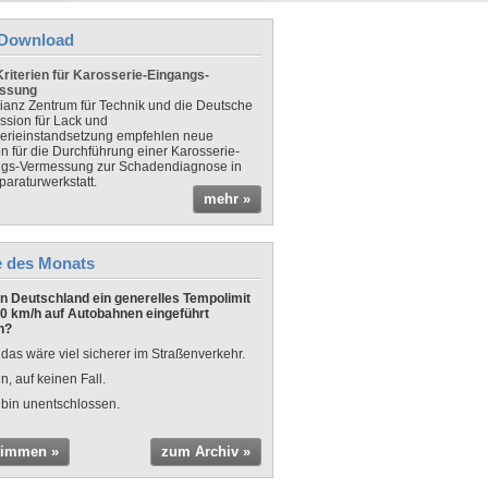
Download
riterien für Karosserie-Eingangs-
ssung
lianz Zentrum für Technik und die Deutsche
sion für Lack und
erieinstandsetzung empfehlen neue
en für die Durchführung einer Karosserie-
gs-Vermessung zur Schadendiagnose in
paraturwerkstatt.
mehr »
e des Monats
 in Deutschland ein generelles Tempolimit
0 km/h auf Autobahnen eingeführt
n?
 das wäre viel sicherer im Straßenverkehr.
n, auf keinen Fall.
 bin unentschlossen.
timmen »
zum Archiv »