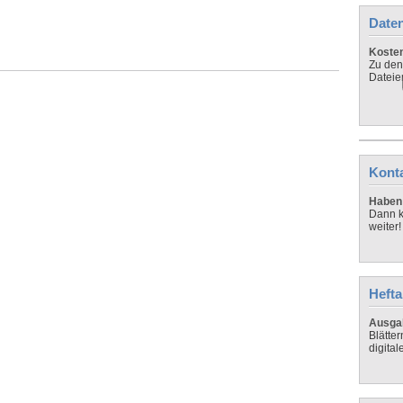
Daten
Koste
Zu den
Dateie
Kont
Haben 
Dann k
weiter!
Hefta
Ausga
Blätte
digital