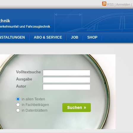
RSS
|
Anmelden
|
NSTALTUNGEN
ABO & SERVICE
JOB
SHOP
Volltextsuche
Ausgabe
Autor
in allen Texten
in Fachbeiträgen
in Datenblättern