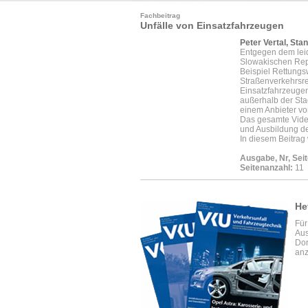
Fachbeitrag
Unfälle von Einsatzfahrzeugen
Peter Vertal, Sta
Entgegen dem leide
Slowakischen Repu
Beispiel Rettungs
Straßenverkehrsre
Einsatzfahrzeugen
außerhalb der Stad
einem Anbieter vo
Das gesamte Video
und Ausbildung der
In diesem Beitrag 
Ausgabe, Nr, Seit
Seitenanzahl:
11
He
Für
Aus
Dor
anz