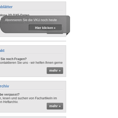
blätter
nlose 2D DXF-Daten
 Datenblättern der Autos gibt es auch DXF-
Abonnieren Sie die VKU noch heute
n zum Download. Nur für Abonnenten!
Hier klicken »
mehr »
akt
Sie noch Fragen?
ontaktieren Sie uns - wir helfen Ihnen gerne
mehr »
rchiv
be verpasst?
rn, lesen und suchen von Fachartikeln im
en Heftarchiv.
mehr »