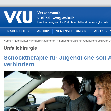
NACHRICHTEN
ARCHIV
VERANSTALTUNGEN
ABO & SER
Home
» Nachrichten
» Aktuelle Nachrichten
» Schocktherapie für Jugendliche soll Auto-U
Unfallchirurgie
Schocktherapie für Jugendliche soll 
verhindern