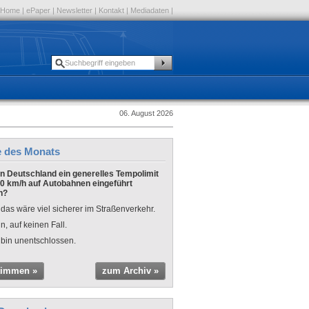
Home
|
ePaper
|
Newsletter
|
Kontakt
|
Mediadaten
|
06. August 2026
e des Monats
 in Deutschland ein generelles Tempolimit
0 km/h auf Autobahnen eingeführt
n?
 das wäre viel sicherer im Straßenverkehr.
n, auf keinen Fall.
 bin unentschlossen.
timmen »
zum Archiv »