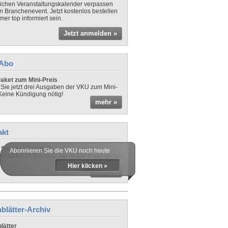
lichen Veranstaltungskalender verpassen
in Branchenevent. Jetzt kostenlos bestellen
er top informiert sein.
Jetzt anmelden »
-Abo
aket zum Mini-Preis
 Sie jetzt drei Ausgaben der VKU zum Mini-
 Keine Kündigung nötig!
mehr »
akt
Sie noch Fragen?
Abonnieren Sie die VKU noch heute
ontaktieren Sie uns - wir helfen Ihnen gerne
Hier klicken »
mehr »
blätter-Archiv
lätter