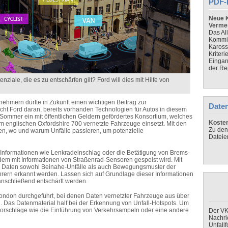
PDF-
Neue K
Verme
Das Al
Kommis
Kaross
Kriteri
Eingan
der Re
ziale, die es zu entschärfen gilt? Ford will dies mit Hilfe von
hmern dürfte in Zukunft einen wichtigen Beitrag zur
Daten
scht Ford daran, bereits vorhanden Technologien für Autos in diesem
it Sommer ein mit öffentlichen Geldern gefördertes Konsortium, welches
Koste
m englischen Oxfordshire 700 vernetzte Fahrzeuge einsetzt. Mit den
Zu den
den, wo und warum Unfälle passieren, um potenzielle
Dateie
t Informationen wie Lenkradeinschlag oder die Betätigung von Brems-
em mit Informationen von Straßenrad-Sensoren gespeist wird. Mit
der Daten sowohl Beinahe-Unfälle als auch Bewegungsmuster der
ern erkannt werden. Lassen sich auf Grundlage dieser Informationen
nschließend entschärft werden.
 London durchgeführt, bei denen Daten vernetzter Fahrzeuge aus über
. Das Datenmaterial half bei der Erkennung von Unfall-Hotspots. Um
orschläge wie die Einführung von Verkehrsampeln oder eine andere
Der VK
Nachri
Unfall