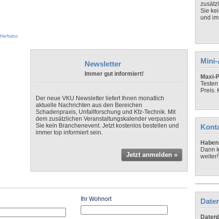
zusätz
Sie ke
und imm
Heftabo
Mini
Newsletter
Immer gut informiert!
Maxi-P
Testen
Preis.
Der neue VKU Newsletter liefert Ihnen monatlich
aktuelle Nachrichten aus den Bereichen
Schadenpraxis, Unfallforschung und Kfz-Technik. Mit
dem zusätzlichen Veranstaltungskalender verpassen
Sie kein Branchenevent. Jetzt kostenlos bestellen und
Kont
immer top informiert sein.
Haben 
Dann k
Jetzt anmelden »
weiter!
Ihr Wohnort
Daten
Datenb