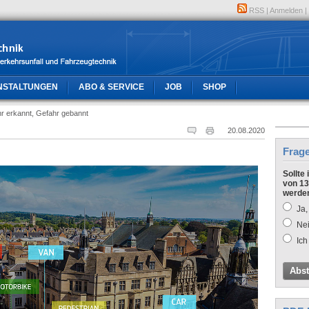
RSS
|
Anmelden
|
NSTALTUNGEN
ABO & SERVICE
JOB
SHOP
r erkannt, Gefahr gebannt
20.08.2020
Frag
Sollte
von 13
werde
Ja,
Nei
Ich
Abs