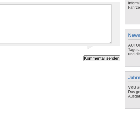
Inform
Fahrze
News
AUTOH
Tagesa
und di
Jahre
VKU au
Das ge
Ausga