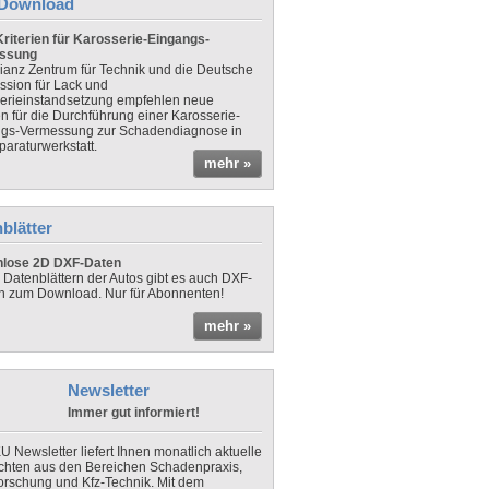
Download
riterien für Karosserie-Eingangs-
ssung
lianz Zentrum für Technik und die Deutsche
sion für Lack und
erieinstandsetzung empfehlen neue
en für die Durchführung einer Karosserie-
gs-Vermessung zur Schadendiagnose in
paraturwerkstatt.
mehr »
blätter
nlose 2D DXF-Daten
 Datenblättern der Autos gibt es auch DXF-
n zum Download. Nur für Abonnenten!
mehr »
Newsletter
Immer gut informiert!
U Newsletter liefert Ihnen monatlich aktuelle
chten aus den Bereichen Schadenpraxis,
forschung und Kfz-Technik. Mit dem