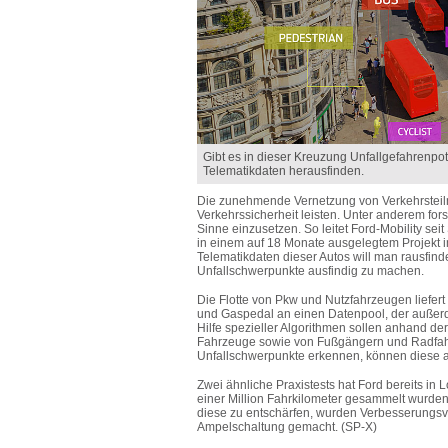
Gibt es in dieser Kreuzung Unfallgefahrenpoten
Telematikdaten herausfinden.
Die zunehmende Vernetzung von Verkehrsteilne
Verkehrssicherheit leisten. Unter anderem for
Sinne einzusetzen. So leitet Ford-Mobility se
in einem auf 18 Monate ausgelegtem Projekt i
Telematikdaten dieser Autos will man rausfin
Unfallschwerpunkte ausfindig zu machen.
Die Flotte von Pkw und Nutzfahrzeugen liefer
und Gaspedal an einen Datenpool, der außerd
Hilfe spezieller Algorithmen sollen anhand 
Fahrzeuge sowie von Fußgängern und Radfahr
Unfallschwerpunkte erkennen, können diese a
Zwei ähnliche Praxistests hat Ford bereits in
einer Million Fahrkilometer gesammelt wurden
diese zu entschärfen, wurden Verbesserungsv
Ampelschaltung gemacht. (SP-X)