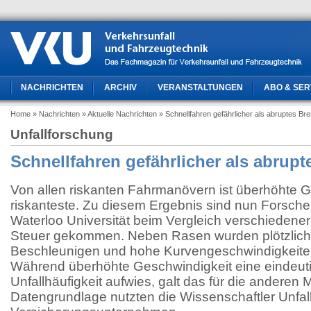
NACHRICHTEN
ARCHIV
VERANSTALTUNGEN
ABO & SER
Home
» Nachrichten
» Aktuelle Nachrichten
» Schnellfahren gefährlicher als abruptes B
Unfallforschung
Schnellfahren gefährlicher als abrup
Von allen riskanten Fahrmanövern ist überhöhte G
riskanteste. Zu diesem Ergebnis sind nun Forsch
Waterloo Universität beim Vergleich verschiedene
Steuer gekommen. Neben Rasen wurden plötzlich
Beschleunigen und hohe Kurvengeschwindigkeiten
Während überhöhte Geschwindigkeit eine eindeutig
Unfallhäufigkeit aufwies, galt das für die anderen 
Datengrundlage nutzten die Wissenschaftler Unfall