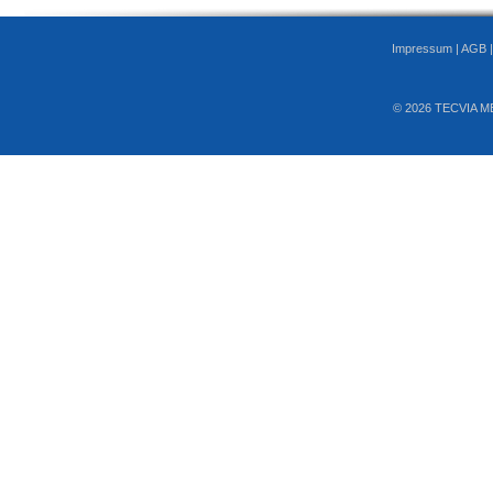
Impressum
|
AGB
© 2026 TECVIA M