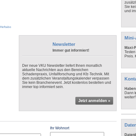
zusätz
Sie ke
und imm
Heftabo
Mini
Newsletter
Maxi-P
Immer gut informiert!
Testen
Preis.
Der neue VKU Newsletter liefert Ihnen monatlich
aktuelle Nachrichten aus den Bereichen
Schadenpraxis, Unfallforschung und Kfz-Technik. Mit
dem zusätzlichen Veranstaltungskalender verpassen
Kont
Sie kein Branchenevent. Jetzt kostenlos bestellen und
immer top informiert sein.
Haben 
Dann k
weiter!
Jetzt anmelden »
Daten
Ihr Wohnort
Datenb