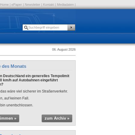
Home
|
ePaper
|
Newsletter
|
Kontakt
|
Mediadaten
|
06. August 2026
e des Monats
 in Deutschland ein generelles Tempolimit
0 km/h auf Autobahnen eingeführt
n?
 das wäre viel sicherer im Straßenverkehr.
n, auf keinen Fall.
 bin unentschlossen.
timmen »
zum Archiv »