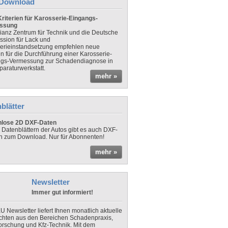
Download
riterien für Karosserie-Eingangs-
ssung
lianz Zentrum für Technik und die Deutsche
sion für Lack und
erieinstandsetzung empfehlen neue
en für die Durchführung einer Karosserie-
gs-Vermessung zur Schadendiagnose in
paraturwerkstatt.
mehr »
blätter
nlose 2D DXF-Daten
 Datenblättern der Autos gibt es auch DXF-
n zum Download. Nur für Abonnenten!
mehr »
Newsletter
Immer gut informiert!
U Newsletter liefert Ihnen monatlich aktuelle
chten aus den Bereichen Schadenpraxis,
forschung und Kfz-Technik. Mit dem