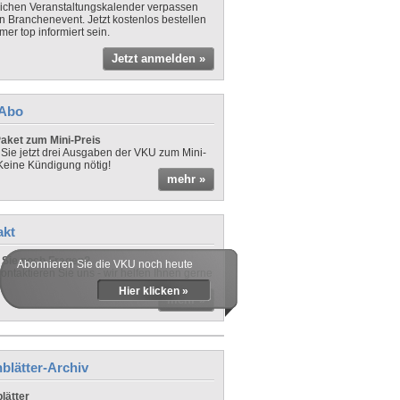
lichen Veranstaltungskalender verpassen
in Branchenevent. Jetzt kostenlos bestellen
er top informiert sein.
Jetzt anmelden »
-Abo
aket zum Mini-Preis
 Sie jetzt drei Ausgaben der VKU zum Mini-
 Keine Kündigung nötig!
mehr »
akt
Sie noch Fragen?
Abonnieren Sie die VKU noch heute
ontaktieren Sie uns - wir helfen Ihnen gerne
Hier klicken »
mehr »
blätter-Archiv
lätter