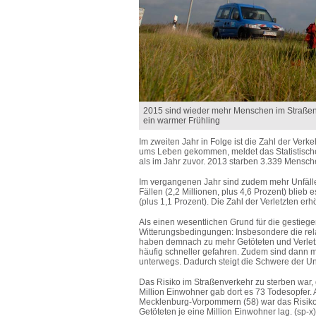
2015 sind wieder mehr Menschen im Straßenv
ein warmer Frühling
Im zweiten Jahr in Folge ist die Zahl der Ver
ums Leben gekommen, meldet das Statistische
als im Jahr zuvor. 2013 starben 3.339 Mensche
Im vergangenen Jahr sind zudem mehr Unfälle p
Fällen (2,2 Millionen, plus 4,6 Prozent) bli
(plus 1,1 Prozent). Die Zahl der Verletzten e
Als einen wesentlichen Grund für die gestiege
Witterungsbedingungen: Insbesondere die rela
haben demnach zu mehr Getöteten und Verletz
häufig schneller gefahren. Zudem sind dann 
unterwegs. Dadurch steigt die Schwere der Un
Das Risiko im Straßenverkehr zu sterben war
Million Einwohner gab dort es 73 Todesopfer.
Mecklenburg-Vorpommern (58) war das Risiko 
Getöteten je eine Million Einwohner lag. (sp-x)