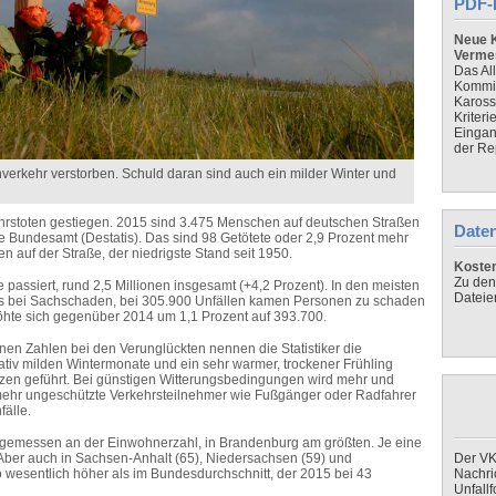
PDF-
Neue K
Verme
Das Al
Kommis
Kaross
Kriteri
Eingan
der Re
erkehr verstorben. Schuld daran sind auch ein milder Winter und
kehrstoten gestiegen. 2015 sind 3.475 Menschen auf deutschen Straßen
Daten
 Bundesamt (Destatis). Das sind 98 Getötete oder 2,9 Prozent mehr
n auf der Straße, der niedrigste Stand seit 1950.
Koste
Zu den
assiert, rund 2,5 Millionen insgesamt (+4,2 Prozent). In den meisten
Dateie
eb es bei Sachschaden, bei 305.900 Unfällen kamen Personen zu schaden
rhöhte sich gegenüber 2014 um 1,1 Prozent auf 393.700.
nen Zahlen bei den Verunglückten nennen die Statistiker die
tiv milden Wintermonate und ein sehr warmer, trockener Frühling
en geführt. Bei günstigen Witterungsbedingungen wird mehr und
mehr ungeschützte Verkehrsteilnehmer wie Fußgänger oder Radfahrer
fälle.
, gemessen an der Einwohnerzahl, in Brandenburg am größten. Je eine
 Aber auch in Sachsen-Anhalt (65), Niedersachsen (59) und
Der VK
wesentlich höher als im Bundesdurchschnitt, der 2015 bei 43
Nachri
Unfall