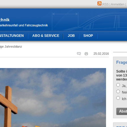
RSS
|
Anmelden
|
NSTALTUNGEN
ABO & SERVICE
JOB
SHOP
ige Jahresbilanz
25.02.2016
Frag
Sollte
von 13
werde
Ja,
Nei
Ich
Abs