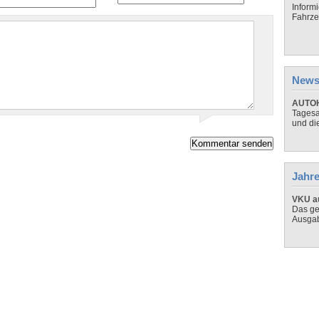
Inform
Fahrze
News
AUTOH
Tagesa
und di
Jahre
VKU au
Das ge
Ausga