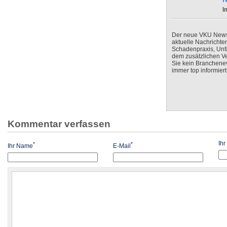
I
Der neue VKU Newsle
aktuelle Nachrichte
Schadenpraxis, Unfa
dem zusätzlichen V
Sie kein Branchenev
immer top informiert
Kommentar verfassen
Ih
*
*
Ihr Name
E-Mail