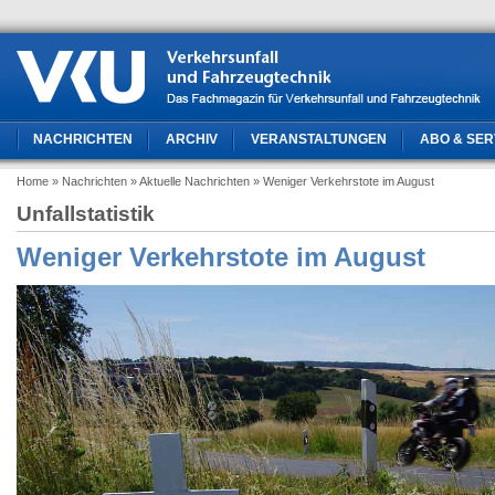
NACHRICHTEN
ARCHIV
VERANSTALTUNGEN
ABO & SER
Home
» Nachrichten
» Aktuelle Nachrichten
» Weniger Verkehrstote im August
Unfallstatistik
Weniger Verkehrstote im August