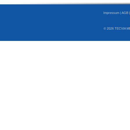
Impressum
|
AGB
© 2026 TECVIA M