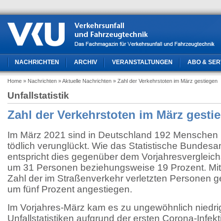
NACHRICHTEN
ARCHIV
VERANSTALTUNGEN
ABO & SER
Home
» Nachrichten
» Aktuelle Nachrichten
» Zahl der Verkehrstoten im März gestiegen
Unfallstatistik
Zahl der Verkehrstoten im März gesti
Im März 2021 sind in Deutschland 192 Menschen 
tödlich verunglückt. Wie das Statistische Bundesamt
entspricht dies gegenüber dem Vorjahresvergleic
um 31 Personen beziehungsweise 19 Prozent. Mit 
Zahl der im Straßenverkehr verletzten Personen 
um fünf Prozent angestiegen.
Im Vorjahres-März kam es zu ungewöhnlich niedri
Unfallstatistiken aufgrund der ersten Corona-Infekt