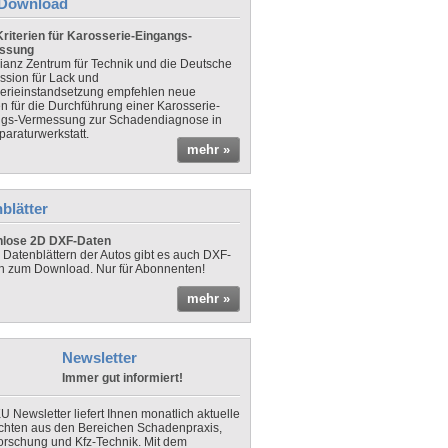
Download
riterien für Karosserie-Eingangs-
ssung
lianz Zentrum für Technik und die Deutsche
sion für Lack und
erieinstandsetzung empfehlen neue
en für die Durchführung einer Karosserie-
gs-Vermessung zur Schadendiagnose in
paraturwerkstatt.
mehr »
blätter
nlose 2D DXF-Daten
 Datenblättern der Autos gibt es auch DXF-
n zum Download. Nur für Abonnenten!
mehr »
Newsletter
Immer gut informiert!
U Newsletter liefert Ihnen monatlich aktuelle
chten aus den Bereichen Schadenpraxis,
forschung und Kfz-Technik. Mit dem