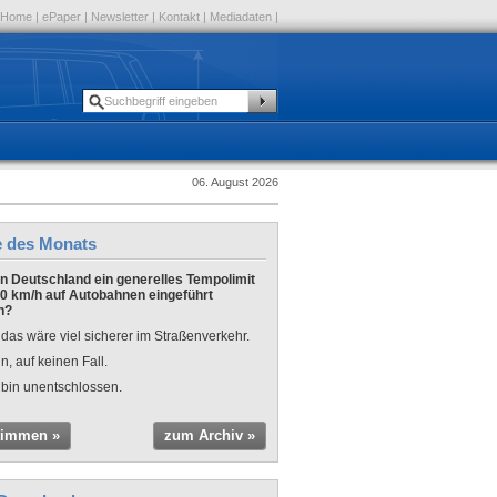
Home
|
ePaper
|
Newsletter
|
Kontakt
|
Mediadaten
|
06. August 2026
e des Monats
 in Deutschland ein generelles Tempolimit
0 km/h auf Autobahnen eingeführt
n?
 das wäre viel sicherer im Straßenverkehr.
n, auf keinen Fall.
 bin unentschlossen.
timmen »
zum Archiv »