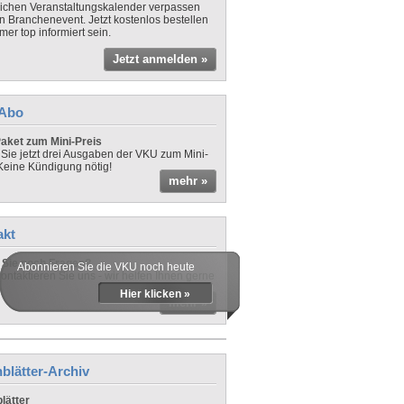
lichen Veranstaltungskalender verpassen
in Branchenevent. Jetzt kostenlos bestellen
er top informiert sein.
Jetzt anmelden »
-Abo
aket zum Mini-Preis
 Sie jetzt drei Ausgaben der VKU zum Mini-
 Keine Kündigung nötig!
mehr »
akt
Sie noch Fragen?
Abonnieren Sie die VKU noch heute
ontaktieren Sie uns - wir helfen Ihnen gerne
Hier klicken »
mehr »
blätter-Archiv
lätter