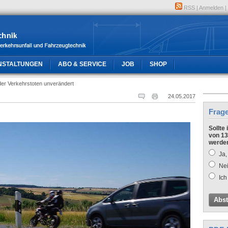
RSS
|
Anmelden
|
NSTALTUNGEN
ABO & SERVICE
JOB
SHOP
der Verkehrstoten unverändert
24.05.2017
Frag
Sollte
von 13
werde
Ja,
Nei
Ich
Abs