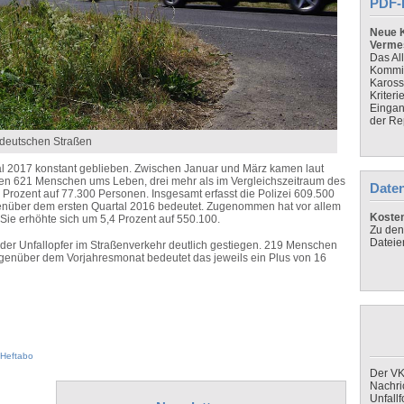
PDF-
Neue K
Verme
Das Al
Kommis
Kaross
Kriteri
Eingan
der Re
 deutschen Straßen
rtal 2017 konstant geblieben. Zwischen Januar und März kamen laut
en 621 Menschen ums Leben, drei mehr als im Vergleichszeitraum des
Daten
9 Prozent auf 77.300 Personen. Insgesamt erfasst die Polizei 609.500
enüber dem ersten Quartal 2016 bedeutet. Zugenommen hat vor allem
Koste
Sie erhöhte sich um 5,4 Prozent auf 550.100.
Zu den
Dateie
hl der Unfallopfer im Straßenverkehr deutlich gestiegen. 219 Menschen
egenüber dem Vorjahresmonat bedeutet das jeweils ein Plus von 16
Heftabo
Der VK
Nachri
Unfall