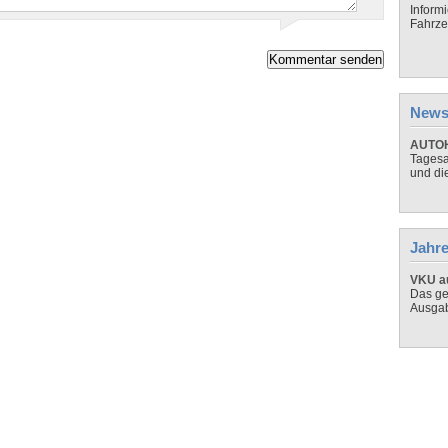
Inform
Fahrze
News
AUTOH
Tagesa
und di
Jahre
VKU au
Das ge
Ausga