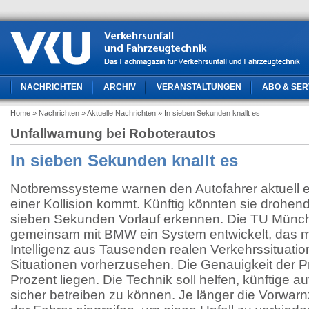
NACHRICHTEN
ARCHIV
VERANSTALTUNGEN
ABO & SER
Home
» Nachrichten
» Aktuelle Nachrichten
» In sieben Sekunden knallt es
Unfallwarnung bei Roboterautos
In sieben Sekunden knallt es
Notbremssysteme warnen den Autofahrer aktuell er
einer Kollision kommt. Künftig könnten sie drohend
sieben Sekunden Vorlauf erkennen. Die TU Münc
gemeinsam mit BMW ein System entwickelt, das mi
Intelligenz aus Tausenden realen Verkehrssituatione
Situationen vorherzusehen. Die Genauigkeit der P
Prozent liegen. Die Technik soll helfen, künftige 
sicher betreiben zu können. Je länger die Vorwarnz