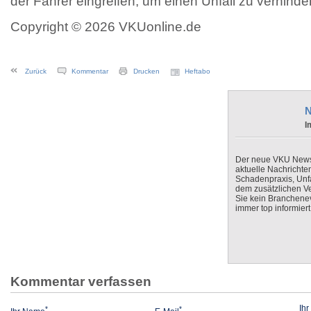
der Fahrer eingreifen, um einen Unfall zu verhinde
Copyright © 2026 VKUonline.de
Zurück
Kommentar
Drucken
Heftabo
N
I
Der neue VKU Newsle
aktuelle Nachrichte
Schadenpraxis, Unfa
dem zusätzlichen V
Sie kein Branchenev
immer top informiert
Kommentar verfassen
Ih
*
*