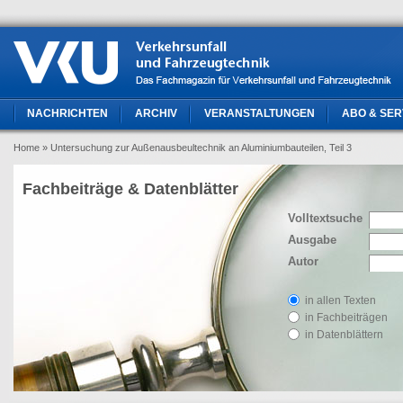
NACHRICHTEN
ARCHIV
VERANSTALTUNGEN
ABO & SER
Home
» Untersuchung zur Außenausbeultechnik an Aluminiumbauteilen, Teil 3
Fachbeiträge & Datenblätter
Volltextsuche
Ausgabe
Autor
in allen Texten
in Fachbeiträgen
in Datenblättern