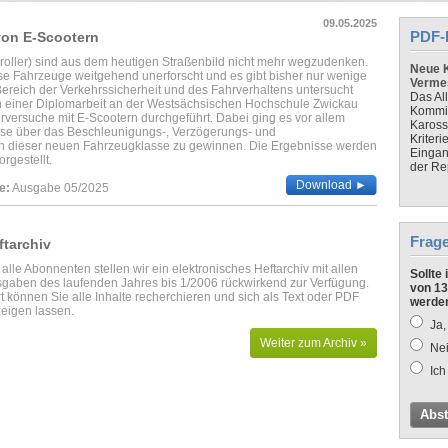
09.05.2025
PDF-
on E-Scootern
oroller) sind aus dem heutigen Straßenbild nicht mehr wegzudenken.
Neue K
e Fahrzeuge weitgehend unerforscht und es gibt bisher nur wenige
Verme
Bereich der Verkehrssicherheit und des Fahrverhaltens untersucht
Das Al
einer Diplomarbeit an der Westsächsischen Hochschule Zwickau
Kommis
versuche mit E-Scootern durchgeführt. Dabei ging es vor allem
Kaross
sse über das Beschleunigungs-, Verzögerungs- und
Kriteri
n dieser neuen Fahrzeugklasse zu gewinnen. Die Ergebnisse werden
Eingan
orgestellt.
der Re
Download ►
e:
Ausgabe 05/2025
Frag
ftarchiv
 alle Abonnenten stellen wir ein elektronisches Heftarchiv mit allen
Sollte
gaben des laufenden Jahres bis 1/2006 rückwirkend zur Verfügung.
von 13
t können Sie alle Inhalte recherchieren und sich als Text oder PDF
werde
eigen lassen.
Ja,
Weiter zum Archiv »
Nei
Ich
Abs