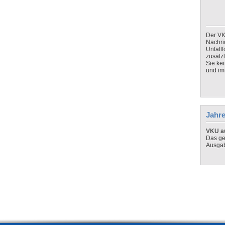
Der VK
Nachri
Unfall
zusätz
Sie ke
und imm
Jahre
VKU au
Das ge
Ausga