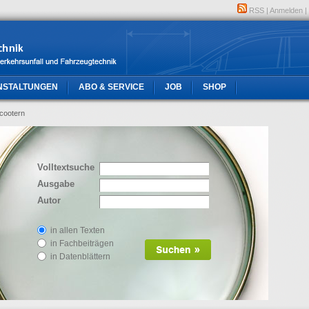
RSS
|
Anmelden
|
NSTALTUNGEN
ABO & SERVICE
JOB
SHOP
cootern
Volltextsuche
Ausgabe
Autor
in allen Texten
in Fachbeiträgen
in Datenblättern