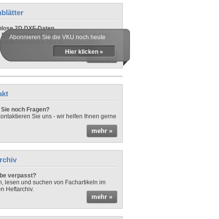
blätter
nlose 2D DXF-Daten
 Datenblättern der Autos gibt es auch DXF-
Abonnieren Sie die VKU noch heute
n zum Download. Nur für Abonnenten!
Hier klicken »
mehr »
akt
Sie noch Fragen?
ontaktieren Sie uns - wir helfen Ihnen gerne
mehr »
rchiv
be verpasst?
rn, lesen und suchen von Fachartikeln im
en Heftarchiv.
mehr »