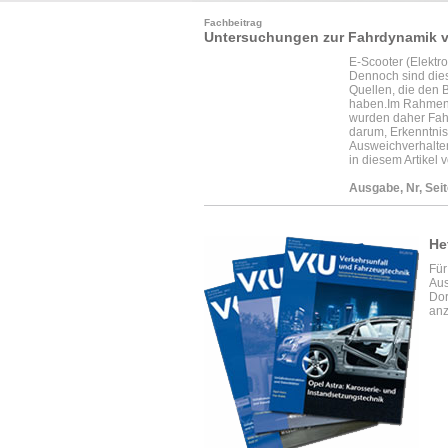
Fachbeitrag
Untersuchungen zur Fahrdynamik v
E-Scooter (Elektr
Dennoch sind dies
Quellen, die den 
haben.Im Rahmen 
wurden daher Fahr
darum, Erkenntni
Ausweichverhalte
in diesem Artikel v
Ausgabe, Nr, Seit
He
Für
Aus
Dor
anz