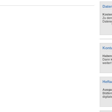
Daten
Koste
Zu den
Dateie
Kont
Haben 
Dann k
weiter!
Hefta
Ausga
Blätte
digital