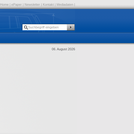
Home
|
ePaper
|
Newsletter
|
Kontakt
|
Mediadaten
|
06. August 2026