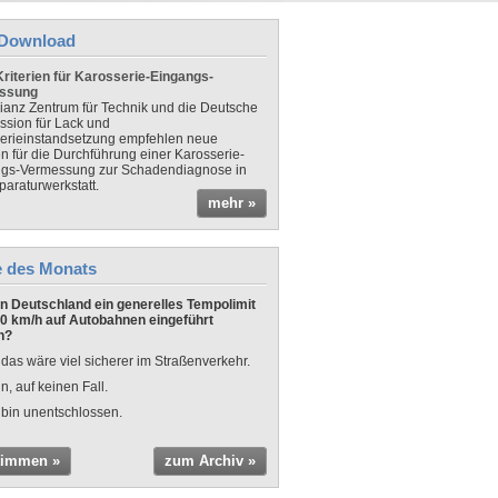
Download
riterien für Karosserie-Eingangs-
ssung
lianz Zentrum für Technik und die Deutsche
sion für Lack und
erieinstandsetzung empfehlen neue
en für die Durchführung einer Karosserie-
gs-Vermessung zur Schadendiagnose in
paraturwerkstatt.
mehr »
e des Monats
 in Deutschland ein generelles Tempolimit
0 km/h auf Autobahnen eingeführt
n?
 das wäre viel sicherer im Straßenverkehr.
n, auf keinen Fall.
 bin unentschlossen.
timmen »
zum Archiv »