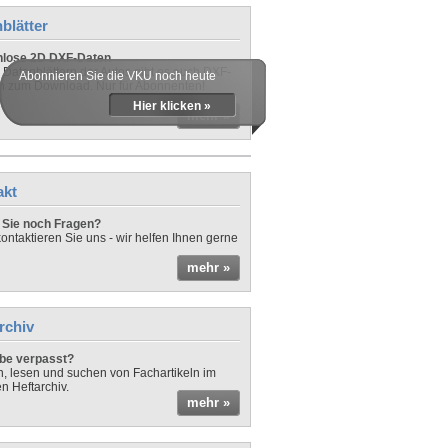
blätter
nlose 2D DXF-Daten
 Datenblättern der Autos gibt es auch DXF-
Abonnieren Sie die VKU noch heute
n zum Download. Nur für Abonnenten!
Hier klicken »
mehr »
akt
Sie noch Fragen?
ontaktieren Sie uns - wir helfen Ihnen gerne
mehr »
rchiv
be verpasst?
rn, lesen und suchen von Fachartikeln im
en Heftarchiv.
mehr »