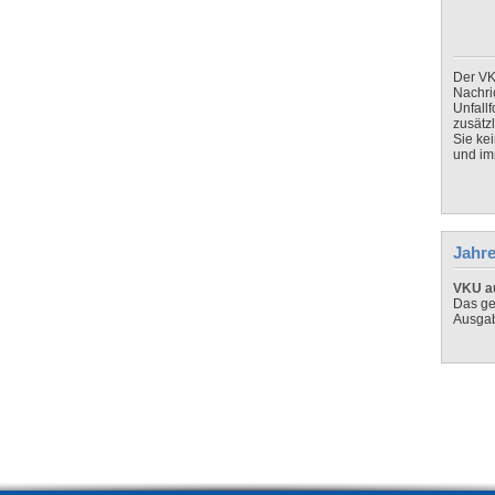
Der VK
Nachri
Unfall
zusätz
Sie ke
und imm
Jahre
VKU au
Das ge
Ausga