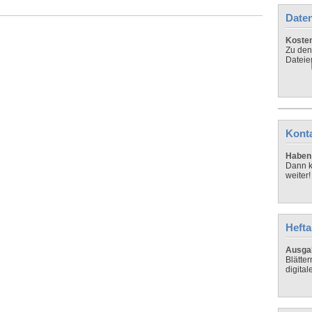
Daten
Koste
Zu den
Dateie
Kont
Haben 
Dann k
weiter!
Hefta
Ausga
Blätte
digital