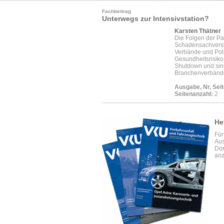
Fachbeitrag
Unterwegs zur Intensivstation?
Karsten Thätner
Die Folgen der Pa
Schadensachverstä
Verbände und Pol
Gesundheitsrisiko
Shutdown und sink
Branchenverbände
Ausgabe, Nr, Seit
Seitenanzahl:
2
He
Für
Aus
Dor
anz