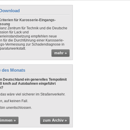
Download
riterien für Karosserie-Eingangs-
ssung
lianz Zentrum für Technik und die Deutsche
sion für Lack und
erieinstandsetzung empfehlen neue
en für die Durchführung einer Karosserie-
gs-Vermessung zur Schadendiagnose in
paraturwerkstatt.
mehr »
e des Monats
 in Deutschland ein generelles Tempolimit
0 km/h auf Autobahnen eingeführt
n?
 das wäre viel sicherer im Straßenverkehr.
n, auf keinen Fall.
 bin unentschlossen.
timmen »
zum Archiv »