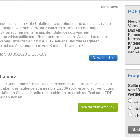
08.05.2020
PDF-
Neue K
ndemie stellen viele Unfallreparaturbetriebe und damit auch viele
Verme
ndigen vor eine Vielzahl zusätzlicher Herausforderungen.
Das Al
itik versuchen gemeinsam, den Balanceakt zwischen
Kommis
 und wirtschaftlichem Überleben zu meistern. Was bedeuten der
Kaross
ende Unfallzahlen für die K+L-Betriebe und wie reagieren
Kriteri
 auf die Anstrengungen von Bund und Ländern?
Eingan
der Re
e:
VKU 05/2020 S. 168-169
Download ►
Frag
ftarchiv
 alle Abonnenten stellen wir ein elektronisches Heftarchiv mit allen
Sollte
gaben des laufenden Jahres bis 1/2006 rückwirkend zur Verfügung.
von 13
t können Sie alle Inhalte recherchieren und sich als Text oder PDF
werde
eigen lassen.
Ja,
Weiter zum Archiv »
Nei
Ich
Abs