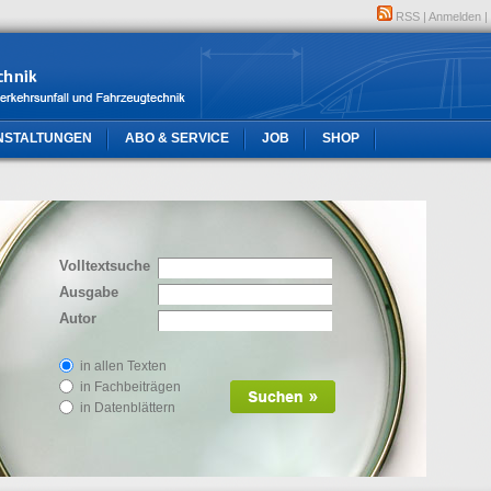
RSS
|
Anmelden
|
NSTALTUNGEN
ABO & SERVICE
JOB
SHOP
Volltextsuche
Ausgabe
Autor
in allen Texten
in Fachbeiträgen
in Datenblättern