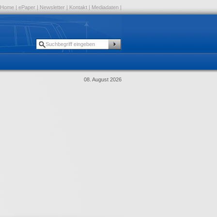
Home
|
ePaper
|
Newsletter
|
Kontakt
|
Mediadaten
|
08. August 2026