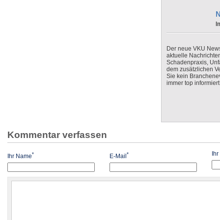
N
I
Der neue VKU Newsle
aktuelle Nachrichte
Schadenpraxis, Unfa
dem zusätzlichen V
Sie kein Branchenev
immer top informiert
Kommentar verfassen
Ih
*
*
Ihr Name
E-Mail