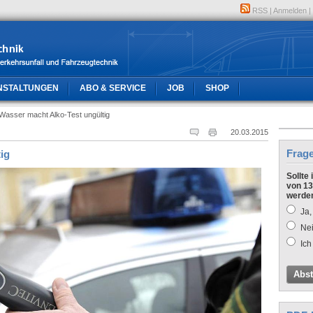
RSS
|
Anmelden
|
NSTALTUNGEN
ABO & SERVICE
JOB
SHOP
Wasser macht Alko-Test ungültig
20.03.2015
Frag
ig
Sollte
von 13
werde
Ja,
Nei
Ich
Abs