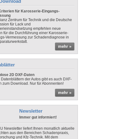
Download
riterien für Karosserie-Eingangs-
ssung
lianz Zentrum für Technik und die Deutsche
sion für Lack und
erieinstandsetzung empfehlen neue
en für die Durchführung einer Karosserie-
gs-Vermessung zur Schadendiagnose in
paraturwerkstatt.
mehr »
blätter
nlose 2D DXF-Daten
 Datenblättern der Autos gibt es auch DXF-
n zum Download. Nur für Abonnenten!
mehr »
Newsletter
Immer gut informiert!
U Newsletter liefert Ihnen monatlich aktuelle
chten aus den Bereichen Schadenpraxis,
forschung und Kfz-Technik. Mit dem