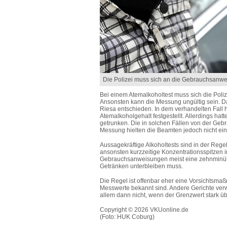
Die Polizei muss sich an die Gebrauchsanwei
Bei einem Atemalkoholtest muss sich die Poli
Ansonsten kann die Messung ungültig sein. D
Riesa entschieden. In dem verhandelten Fall h
Atemalkoholgehalt festgestellt. Allerdings h
getrunken. Die in solchen Fällen von der Geb
Messung hielten die Beamten jedoch nicht ein
Aussagekräftige Alkoholtests sind in der Reg
ansonsten kurzzeitige Konzentrationsspitzen 
Gebrauchsanweisungen meist eine zehnminütig
Getränken unterbleiben muss.
Die Regel ist offenbar eher eine Vorsichtsm
Messwerte bekannt sind. Andere Gerichte verw
allem dann nicht, wenn der Grenzwert stark übe
Copyright © 2026 VKUonline.de
(Foto: HUK Coburg)