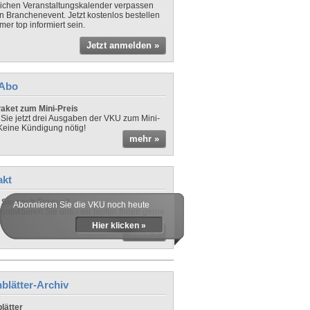
lichen Veranstaltungskalender verpassen
in Branchenevent. Jetzt kostenlos bestellen
er top informiert sein.
Jetzt anmelden »
-Abo
aket zum Mini-Preis
 Sie jetzt drei Ausgaben der VKU zum Mini-
 Keine Kündigung nötig!
mehr »
akt
Sie noch Fragen?
Abonnieren Sie die VKU noch heute
ontaktieren Sie uns - wir helfen Ihnen gerne
Hier klicken »
mehr »
blätter-Archiv
lätter