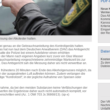
PDF-
Neue K
Verme
Das Al
Kommis
Kaross
Kriteri
Eingan
der Re
sung der Alkotester halten.
zei genau an die Gebrauchsanleitung des Kontrollgeräts halten.
as hat nun laut dem Deutschen Anwaltverein (DAV) das Amtsgericht
Daten
atte die Polizei bei einem Autofahrer einen erhöhten
atte der Mann nach eigenen Angaben kurz zuvor ein Glas Wasser
Koste
rauchsanleitung vorgeschriebene zehnminütige Wartezeit bis zur
Zu den
. Das Amtsgericht sah die Messung daher als nicht verwertbar an.
Dateie
el frühestens 20 Minuten nach Ende des Alkoholgenusses möglich, da
in der ausgeatmeten Luft auftreten können. Zudem verlangen die
e "Kontrollzeit", in der jegliche Aufnahme von Speisen oder
aßnahme, da bei den meisten Substanzen keine Verfälschungen der
erfen die Ergebnisse daher auch nicht automatisch komplett, vor
rschritten wird (Az.: 1 OWi 703 Js 36868/13). (sp-x)
Der VK
Nachri
Unfall