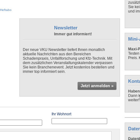
zusätz
Sie ke
Heftabo
und imm
Newsletter
Immer gut informiert!
Mini
Maxi-P
Der neue VKU Newsletter liefert Ihnen monatlich
Testen
aktuelle Nachrichten aus den Bereichen
Preis.
Schadenpraxis, Unfallforschung und Kfz-Technik. Mit
dem zusätzlichen Veranstaltungskalender verpassen
Sie kein Branchenevent. Jetzt kostenlos bestellen und
immer top informiert sein.
Kont
Jetzt anmelden »
Haben 
Dann k
weiter!
Ihr Wohnort
Daten
Datenb