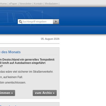
Home
|
ePaper
|
Newsletter
|
Kontakt
|
Mediadaten
|
05. August 2026
e des Monats
 in Deutschland ein generelles Tempolimit
0 km/h auf Autobahnen eingeführt
n?
 das wäre viel sicherer im Straßenverkehr.
n, auf keinen Fall.
 bin unentschlossen.
timmen »
zum Archiv »