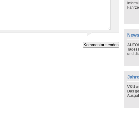
Inform
Fahrze
News
AUTOH
Tagesa
und di
Jahre
VKU au
Das ge
Ausga