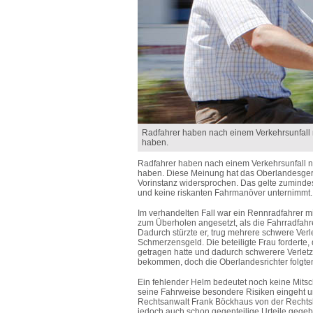
Radfahrer haben nach einem Verkehrsunfall 
haben.
Radfahrer haben nach einem Verkehrsunfall n
haben. Diese Meinung hat das Oberlandesgeric
Vorinstanz widersprochen. Das gelte zumindes
und keine riskanten Fahrmanöver unternimmt.
Im verhandelten Fall war ein Rennradfahrer 
zum Überholen angesetzt, als die Fahrradfahre
Dadurch stürzte er, trug mehrere schwere Ve
Schmerzensgeld. Die beteiligte Frau forderte
getragen hatte und dadurch schwerere Verletzun
bekommen, doch die Oberlandesrichter folgten 
Ein fehlender Helm bedeutet noch keine Mitsch
seine Fahrweise besondere Risiken eingeht un
Rechtsanwalt Frank Böckhaus von der Rechtsb
jedoch auch schon gegenteilige Urteile gege