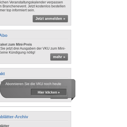
lichen Veranstaltungskalender verpassen
in Branchenevent. Jetzt kostenlos bestellen
er top informiert sein.
Jetzt anmelden »
-Abo
aket zum Mini-Preis
 Sie jetzt drei Ausgaben der VKU zum Mini-
 Keine Kündigung nötig!
mehr »
akt
Sie noch Fragen?
Abonnieren Sie die VKU noch heute
ontaktieren Sie uns - wir helfen Ihnen gerne
Hier klicken »
mehr »
blätter-Archiv
lätter