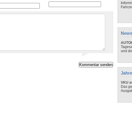
Inform
Fahrze
News
AUTOH
Tagesa
und di
Jahre
VKU au
Das ge
Ausga