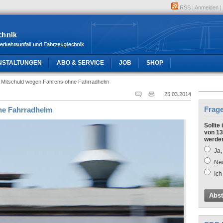
RSS
|
Anmelden
|
NSTALTUNGEN
ABO & SERVICE
JOB
SHOP
e Mitschuld wegen Fahrens ohne Fahrradhelm
25.03.2014
Frag
ne Fahrradhelm
Sollte
von 13
werde
Ja,
Nei
Ich
Abs