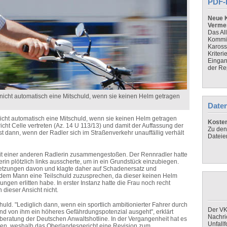
PDF-
Neue K
Verme
Das Al
Kommis
Kaross
Kriteri
Eingan
der Re
nicht automatisch eine Mitschuld, wenn sie keinen Helm getragen
Daten
icht automatisch eine Mitschuld, wenn sie keinen Helm getragen
Koste
ht Celle vertreten (Az. 14 U 113/13) und damit der Auffassung der
Zu den
t dann, wenn der Radler sich im Straßenverkehr unauffällig verhält
Dateie
mit einer anderen Radlerin zusammengestoßen. Der Rennradler hatte
rin plötzlich links ausscherte, um in ein Grundstück einzubiegen.
rletzungen davon und klagte daher auf Schadenersatz und
, dem Mann eine Teilschuld zuzusprechen, da dieser keinen Helm
gen erlitten habe. In erster Instanz hatte die Frau noch recht
dieser Ansicht nicht.
uld. "Lediglich dann, wenn ein sportlich ambitionierter Fahrer durch
Der VK
d von ihm ein höheres Gefährdungspotenzial ausgeht", erklärt
Nachri
eratung der Deutschen Anwaltshotline. In der Vergangenheit hat es
Unfall
ben, weshalb das Oberlandesgericht eine Revision zum