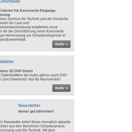
Download
riterien für Karosserie-Eingangs-
ssung
lianz Zentrum für Technik und die Deutsche
sion für Lack und
erieinstandsetzung empfehlen neue
en für die Durchführung einer Karosserie-
gs-Vermessung zur Schadendiagnose in
paraturwerkstatt.
mehr »
blätter
nlose 2D DXF-Daten
 Datenblättern der Autos gibt es auch DXF-
n zum Download. Nur für Abonnenten!
mehr »
Newsletter
Immer gut informiert!
U Newsletter liefert Ihnen monatlich aktuelle
chten aus den Bereichen Schadenpraxis,
forschung und Kfz-Technik. Mit dem