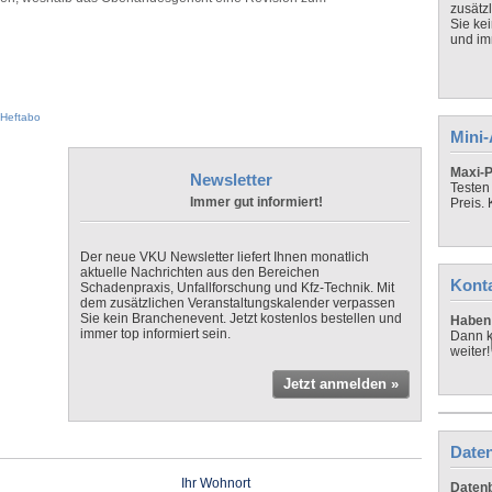
zusätz
Sie ke
und imm
Heftabo
Mini
Maxi-P
Newsletter
Testen
Immer gut informiert!
Preis.
Der neue VKU Newsletter liefert Ihnen monatlich
aktuelle Nachrichten aus den Bereichen
Kont
Schadenpraxis, Unfallforschung und Kfz-Technik. Mit
dem zusätzlichen Veranstaltungskalender verpassen
Sie kein Branchenevent. Jetzt kostenlos bestellen und
Haben 
immer top informiert sein.
Dann k
weiter!
Jetzt anmelden »
Daten
Ihr Wohnort
Datenb