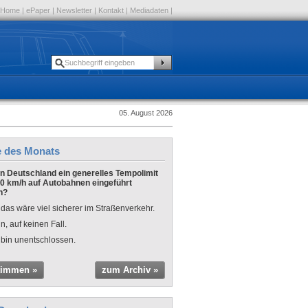
Home
|
ePaper
|
Newsletter
|
Kontakt
|
Mediadaten
|
05. August 2026
e des Monats
 in Deutschland ein generelles Tempolimit
0 km/h auf Autobahnen eingeführt
n?
 das wäre viel sicherer im Straßenverkehr.
n, auf keinen Fall.
 bin unentschlossen.
timmen »
zum Archiv »