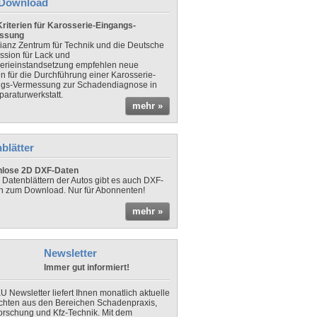
Download
riterien für Karosserie-Eingangs-
ssung
lianz Zentrum für Technik und die Deutsche
sion für Lack und
erieinstandsetzung empfehlen neue
en für die Durchführung einer Karosserie-
gs-Vermessung zur Schadendiagnose in
paraturwerkstatt.
mehr »
blätter
nlose 2D DXF-Daten
 Datenblättern der Autos gibt es auch DXF-
n zum Download. Nur für Abonnenten!
mehr »
Newsletter
Immer gut informiert!
U Newsletter liefert Ihnen monatlich aktuelle
chten aus den Bereichen Schadenpraxis,
forschung und Kfz-Technik. Mit dem