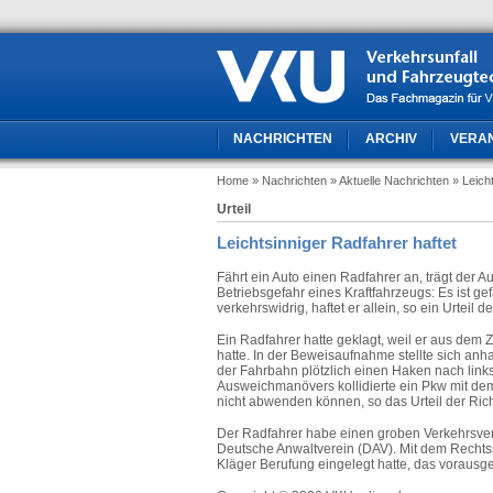
NACHRICHTEN
ARCHIV
VERA
Home
» Nachrichten
» Aktuelle Nachrichten
» Leich
Urteil
Leichtsinniger Radfahrer haftet
Fährt ein Auto einen Radfahrer an, trägt der A
Betriebsgefahr eines Kraftfahrzeugs: Es ist gef
verkehrswidrig, haftet er allein, so ein Urtei
Ein Radfahrer hatte geklagt, weil er aus d
hatte. In der Beweisaufnahme stellte sich an
der Fahrbahn plötzlich einen Haken nach link
Ausweichmanövers kollidierte ein Pkw mit dem
nicht abwenden können, so das Urteil der Rich
Der Radfahrer habe einen groben Verkehrsvers
Deutsche Anwaltverein (DAV). Mit dem Rechtss
Kläger Berufung eingelegt hatte, das vorausg