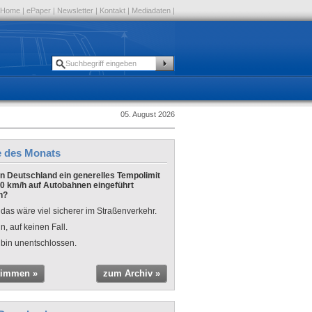
Home
|
ePaper
|
Newsletter
|
Kontakt
|
Mediadaten
|
05. August 2026
e des Monats
 in Deutschland ein generelles Tempolimit
0 km/h auf Autobahnen eingeführt
n?
 das wäre viel sicherer im Straßenverkehr.
n, auf keinen Fall.
 bin unentschlossen.
timmen »
zum Archiv »