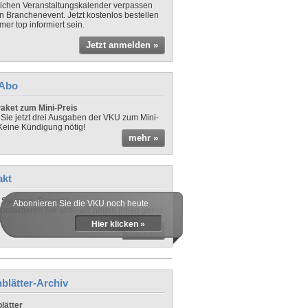
lichen Veranstaltungskalender verpassen
in Branchenevent. Jetzt kostenlos bestellen
er top informiert sein.
Jetzt anmelden »
-Abo
aket zum Mini-Preis
 Sie jetzt drei Ausgaben der VKU zum Mini-
 Keine Kündigung nötig!
mehr »
akt
Sie noch Fragen?
Abonnieren Sie die VKU noch heute
ontaktieren Sie uns - wir helfen Ihnen gerne
Hier klicken »
mehr »
blätter-Archiv
lätter