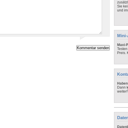
zusätz
Sie ke
und imm
Mini
Maxi-P
Testen
Preis.
Kont
Haben 
Dann k
weiter!
Daten
Datenb