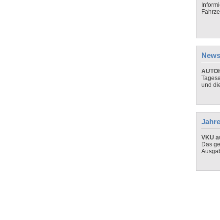
Inform
Fahrze
News
AUTOH
Tagesa
und di
Jahre
VKU au
Das ge
Ausga