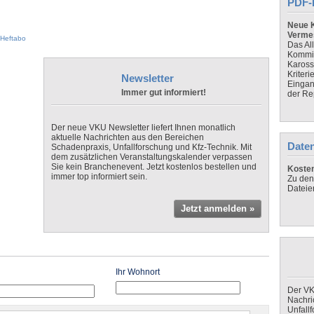
PDF-
Neue K
Verme
Heftabo
Das Al
Kommis
Kaross
Kriteri
Newsletter
Eingan
Immer gut informiert!
der Re
Der neue VKU Newsletter liefert Ihnen monatlich
aktuelle Nachrichten aus den Bereichen
Daten
Schadenpraxis, Unfallforschung und Kfz-Technik. Mit
dem zusätzlichen Veranstaltungskalender verpassen
Sie kein Branchenevent. Jetzt kostenlos bestellen und
Koste
immer top informiert sein.
Zu den
Dateie
Jetzt anmelden »
Ihr Wohnort
Der VK
Nachri
Unfall