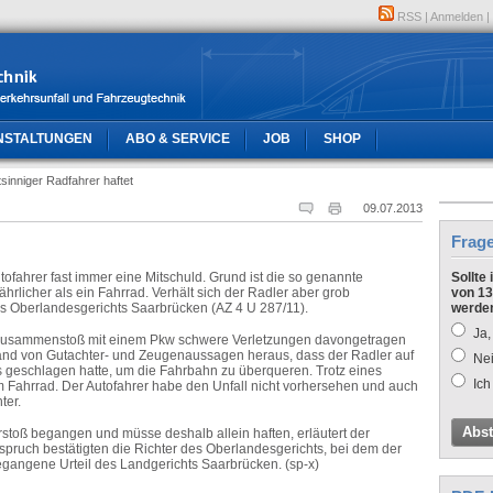
RSS
|
Anmelden
|
NSTALTUNGEN
ABO & SERVICE
JOB
SHOP
tsinniger Radfahrer haftet
09.07.2013
Frag
utofahrer fast immer eine Mitschuld. Grund ist die so genannte
Sollte
ährlicher als ein Fahrrad. Verhält sich der Radler aber grob
von 13
l des Oberlandesgerichts Saarbrücken (AZ 4 U 287/11).
werde
Ja,
em Zusammenstoß mit einem Pkw schwere Verletzungen davongetragen
hand von Gutachter- und Zeugenaussagen heraus, dass der Radler auf
Nei
s geschlagen hatte, um die Fahrbahn zu überqueren. Trotz eines
Ich
 Fahrrad. Der Autofahrer habe den Unfall nicht vorhersehen und auch
ter.
Abs
toß begangen und müsse deshalb allein haften, erläutert der
pruch bestätigten die Richter des Oberlandesgerichts, bei dem der
egangene Urteil des Landgerichts Saarbrücken. (sp-x)