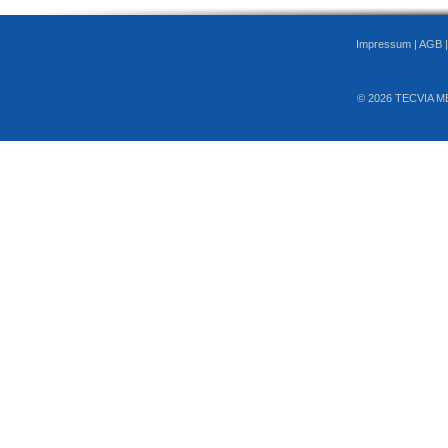
Impressum
|
AGB
© 2026 TECVIA M