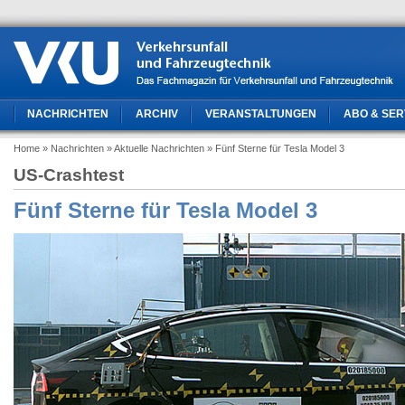
NACHRICHTEN
ARCHIV
VERANSTALTUNGEN
ABO & SER
Home
» Nachrichten
» Aktuelle Nachrichten
» Fünf Sterne für Tesla Model 3
US-Crashtest
Fünf Sterne für Tesla Model 3