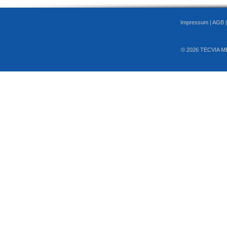
Impressum
|
AGB
© 2026 TECVIA M