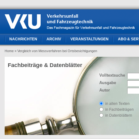
NACHRICHTEN
ARCHIV
VERANSTALTUNGEN
ABO & SER
Home
» Vergleich von Messverfahren bei Ortsbesichtigungen
Fachbeiträge & Datenblätter
Volltextsuche
Ausgabe
Autor
in allen Texten
in Fachbeiträgen
in Datenblättern