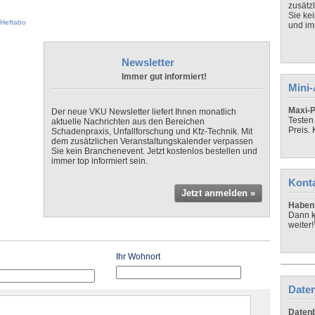
zusätz
Sie ke
Heftabo
und imm
Newsletter
Immer gut informiert!
Mini
Maxi-P
Der neue VKU Newsletter liefert Ihnen monatlich
Testen
aktuelle Nachrichten aus den Bereichen
Preis.
Schadenpraxis, Unfallforschung und Kfz-Technik. Mit
dem zusätzlichen Veranstaltungskalender verpassen
Sie kein Branchenevent. Jetzt kostenlos bestellen und
immer top informiert sein.
Kont
Jetzt anmelden »
Haben 
Dann k
weiter!
Ihr Wohnort
Daten
Datenb