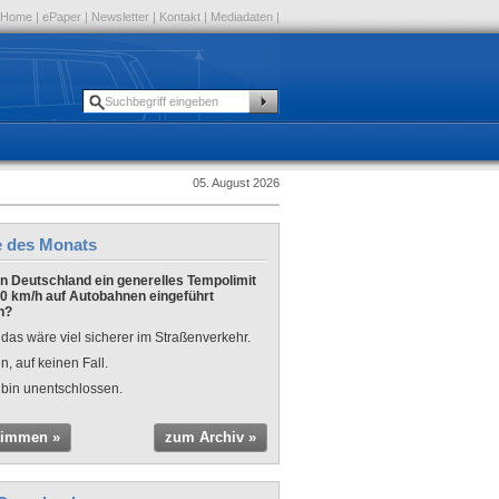
Home
|
ePaper
|
Newsletter
|
Kontakt
|
Mediadaten
|
05. August 2026
e des Monats
 in Deutschland ein generelles Tempolimit
0 km/h auf Autobahnen eingeführt
n?
 das wäre viel sicherer im Straßenverkehr.
n, auf keinen Fall.
 bin unentschlossen.
timmen »
zum Archiv »