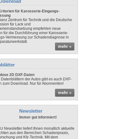
Download
riterien für Karosserie-Eingangs-
ssung
lianz Zentrum für Technik und die Deutsche
sion für Lack und
erieinstandsetzung empfehlen neue
en für die Durchführung einer Karosserie-
gs-Vermessung zur Schadendiagnose in
paraturwerkstatt.
mehr »
blätter
nlose 2D DXF-Daten
 Datenblättern der Autos gibt es auch DXF-
n zum Download. Nur für Abonnenten!
mehr »
Newsletter
Immer gut informiert!
U Newsletter liefert Ihnen monatlich aktuelle
chten aus den Bereichen Schadenpraxis,
forschung und Kfz-Technik. Mit dem