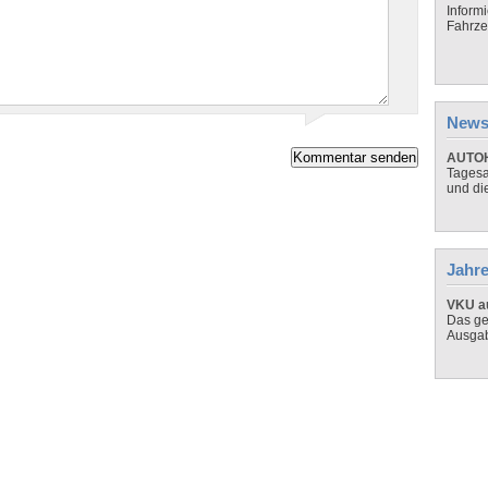
Inform
Fahrze
News
AUTOH
Tagesa
und di
Jahre
VKU au
Das ge
Ausga