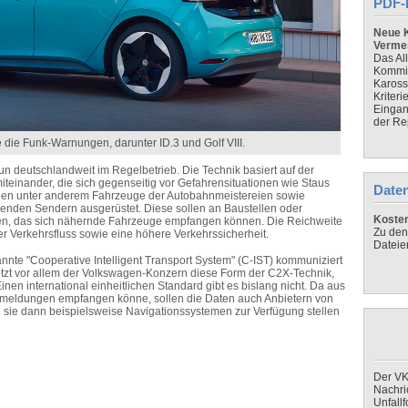
PDF-
Neue K
Verme
Das Al
Kommis
Kaross
Kriteri
Eingan
der Re
die Funk-Warnungen, darunter ID.3 und Golf VIII.
n deutschlandweit im Regelbetrieb. Die Technik basiert auf der
teinander, die sich gegenseitig vor Gefahrensituationen wie Staus
Daten
rden unter anderem Fahrzeuge der Autobahnmeistereien sowie
nden Sendern ausgerüstet. Diese sollen an Baustellen oder
Koste
en, das sich nähernde Fahrzeuge empfangen können. Die Reichweite
Zu den
rer Verkehrsfluss sowie eine höhere Verkehrssicherheit.
Dateie
te "Cooperative Intelligent Transport System" (C-IST) kommuniziert
utzt vor allem der Volkswagen-Konzern diese Form der C2X-Technik,
nen international einheitlichen Standard gibt es bislang nicht. Da aus
meldungen empfangen könne, sollen die Daten auch Anbietern von
 sie dann beispielsweise Navigationssystemen zur Verfügung stellen
Der VK
Nachri
Unfall