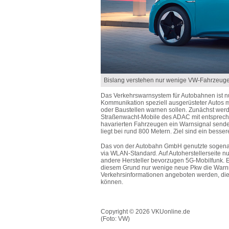
Bislang verstehen nur wenige VW-Fahrzeuge 
Das Verkehrswarnsystem für Autobahnen ist nu
Kommunikation speziell ausgerüsteter Autos mi
oder Baustellen warnen sollen. Zunächst we
Straßenwacht-Mobile des ADAC mit entspreche
havarierten Fahrzeugen ein Warnsignal send
liegt bei rund 800 Metern. Ziel sind ein besse
Das von der Autobahn GmbH genutzte sogenann
via WLAN-Standard. Auf Autoherstellerseite n
andere Hersteller bevorzugen 5G-Mobilfunk. Ei
diesem Grund nur wenige neue Pkw die Warn
Verkehrsinformationen angeboten werden, die
können.
Copyright © 2026 VKUonline.de
(Foto: VW)