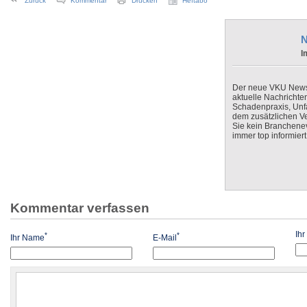
Zurück
Kommentar
Drucken
Heftabo
N
I
Der neue VKU Newsle
aktuelle Nachrichte
Schadenpraxis, Unfa
dem zusätzlichen V
Sie kein Branchenev
immer top informiert
Kommentar verfassen
Ih
*
*
Ihr Name
E-Mail