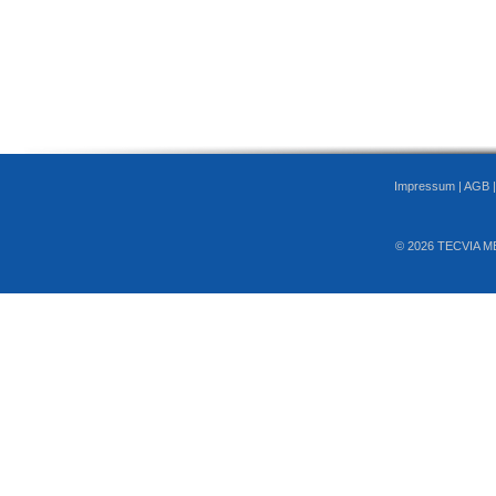
Impressum
|
AGB
© 2026 TECVIA M