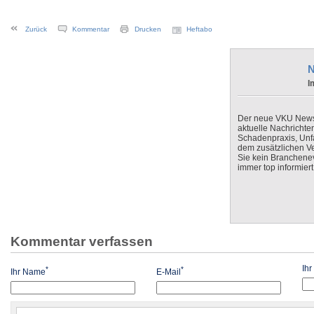
Zurück
Kommentar
Drucken
Heftabo
N
I
Der neue VKU Newsle
aktuelle Nachrichte
Schadenpraxis, Unfa
dem zusätzlichen V
Sie kein Branchenev
immer top informiert
Kommentar verfassen
Ih
*
*
Ihr Name
E-Mail