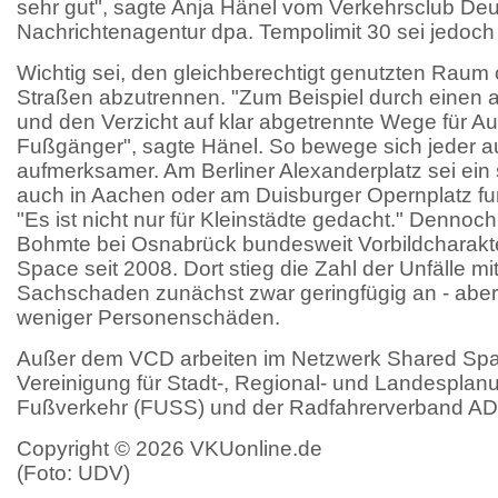
sehr gut", sagte Anja Hänel vom Verkehrsclub De
Nachrichtenagentur dpa. Tempolimit 30 sei jedoc
Wichtig sei, den gleichberechtigt genutzten Raum
Straßen abzutrennen. "Zum Beispiel durch einen 
und den Verzicht auf klar abgetrennte Wege für Au
Fußgänger", sagte Hänel. So bewege sich jeder a
aufmerksamer. Am Berliner Alexanderplatz sei ein 
auch in Aachen oder am Duisburger Opernplatz fu
"Es ist nicht nur für Kleinstädte gedacht." Dennoch
Bohmte bei Osnabrück bundesweit Vorbildcharakte
Space seit 2008. Dort stieg die Zahl der Unfälle mi
Sachschaden zunächst zwar geringfügig an - aber
weniger Personenschäden.
Außer dem VCD arbeiten im Netzwerk Shared Spa
Vereinigung für Stadt-, Regional- und Landespla
Fußverkehr (FUSS) und der Radfahrerverband ADF
Copyright © 2026 VKUonline.de
(Foto: UDV)