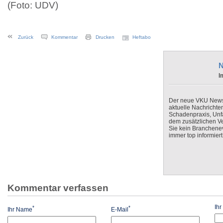
(Foto: UDV)
Zurück
Kommentar
Drucken
Heftabo
N
I
Der neue VKU Newsle
aktuelle Nachrichte
Schadenpraxis, Unfa
dem zusätzlichen V
Sie kein Branchenev
immer top informiert
Kommentar verfassen
Ih
*
*
Ihr Name
E-Mail