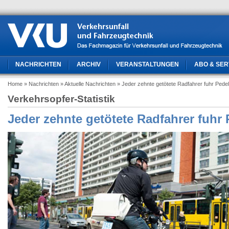
NACHRICHTEN
ARCHIV
VERANSTALTUNGEN
ABO & SER
Home
» Nachrichten
» Aktuelle Nachrichten
» Jeder zehnte getötete Radfahrer fuhr Pede
Verkehrsopfer-Statistik
Jeder zehnte getötete Radfahrer fuhr