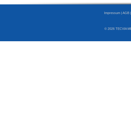
Impressum
|
AGB
© 2026 TECVIA M