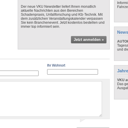
Inform
Der neue VKU Newsletter liefert Ihnen monatlich
Fahrze
aktuelle Nachrichten aus den Bereichen
Schadenpraxis, Unfallforschung und Kfz-Technik. Mit
dem zusätzlichen Veranstaltungskalender verpassen
Sie kein Branchenevent. Jetzt kostenlos bestellen und
immer top informiert sein.
News
Jetzt anmelden »
AUTOH
Tagesa
und di
Ihr Wohnort
Jahre
VKU au
Das ge
Ausga