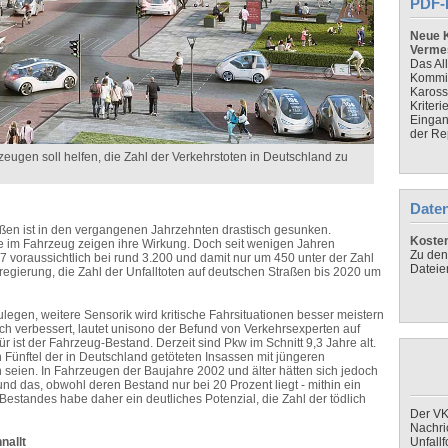
PDF-
Neue K
Verme
Das Al
Kommis
Kaross
Kriteri
Eingan
der Re
zeugen soll helfen, die Zahl der Verkehrstoten in Deutschland zu
Daten
aßen ist in den vergangenen Jahrzehnten drastisch gesunken.
Koste
e im Fahrzeug zeigen ihre Wirkung. Doch seit wenigen Jahren
Zu den
17 voraussichtlich bei rund 3.200 und damit nur um 450 unter der Zahl
Dateie
egierung, die Zahl der Unfalltoten auf deutschen Straßen bis 2020 um
legen, weitere Sensorik wird kritische Fahrsituationen besser meistern
tlich verbessert, lautet unisono der Befund von Verkehrsexperten auf
ür ist der Fahrzeug-Bestand. Derzeit sind Pkw im Schnitt 9,3 Jahre alt.
 Fünftel der in Deutschland getöteten Insassen mit jüngeren
seien. In Fahrzeugen der Baujahre 2002 und älter hätten sich jedoch
nd das, obwohl deren Bestand nur bei 20 Prozent liegt - mithin ein
estandes habe daher ein deutliches Potenzial, die Zahl der tödlich
Der VK
Nachri
nallt
Unfall