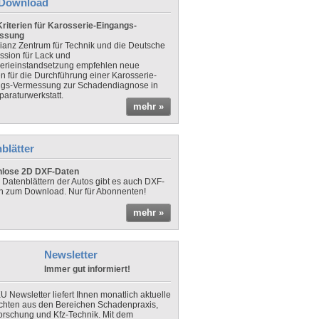
Download
riterien für Karosserie-Eingangs-
ssung
lianz Zentrum für Technik und die Deutsche
sion für Lack und
erieinstandsetzung empfehlen neue
en für die Durchführung einer Karosserie-
gs-Vermessung zur Schadendiagnose in
paraturwerkstatt.
mehr »
blätter
nlose 2D DXF-Daten
 Datenblättern der Autos gibt es auch DXF-
n zum Download. Nur für Abonnenten!
mehr »
Newsletter
Immer gut informiert!
U Newsletter liefert Ihnen monatlich aktuelle
chten aus den Bereichen Schadenpraxis,
forschung und Kfz-Technik. Mit dem