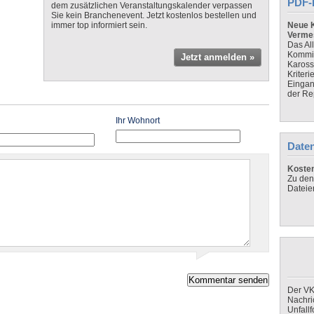
PDF-
dem zusätzlichen Veranstaltungskalender verpassen
Sie kein Branchenevent. Jetzt kostenlos bestellen und
immer top informiert sein.
Neue K
Verme
Das Al
Kommis
Jetzt anmelden »
Kaross
Kriteri
Eingan
der Re
Ihr Wohnort
Daten
Koste
Zu den
Dateie
Der VK
Nachri
Unfall