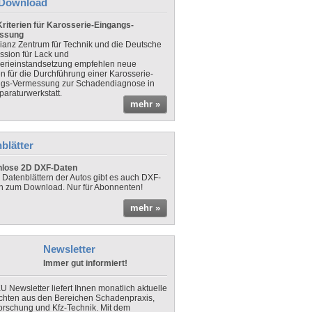
Download
riterien für Karosserie-Eingangs-
ssung
lianz Zentrum für Technik und die Deutsche
sion für Lack und
erieinstandsetzung empfehlen neue
en für die Durchführung einer Karosserie-
gs-Vermessung zur Schadendiagnose in
paraturwerkstatt.
mehr »
blätter
nlose 2D DXF-Daten
 Datenblättern der Autos gibt es auch DXF-
n zum Download. Nur für Abonnenten!
mehr »
Newsletter
Immer gut informiert!
U Newsletter liefert Ihnen monatlich aktuelle
chten aus den Bereichen Schadenpraxis,
forschung und Kfz-Technik. Mit dem