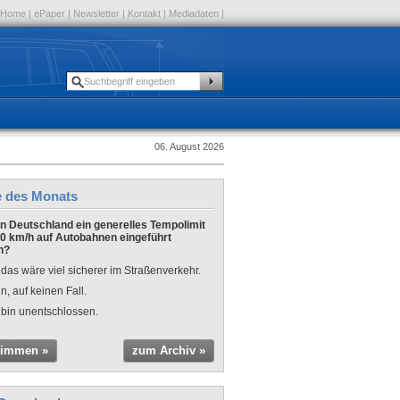
Home
|
ePaper
|
Newsletter
|
Kontakt
|
Mediadaten
|
06. August 2026
e des Monats
 in Deutschland ein generelles Tempolimit
0 km/h auf Autobahnen eingeführt
n?
 das wäre viel sicherer im Straßenverkehr.
n, auf keinen Fall.
 bin unentschlossen.
timmen »
zum Archiv »