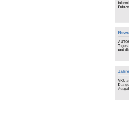
Inform
Fahrze
News
AUTOH
Tagesa
und di
Jahre
VKU au
Das ge
Ausga