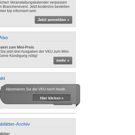
lichen Veranstaltungskalender verpassen
in Branchenevent. Jetzt kostenlos bestellen
er top informiert sein.
Jetzt anmelden »
-Abo
aket zum Mini-Preis
 Sie jetzt drei Ausgaben der VKU zum Mini-
 Keine Kündigung nötig!
mehr »
akt
Sie noch Fragen?
Abonnieren Sie die VKU noch heute
ontaktieren Sie uns - wir helfen Ihnen gerne
Hier klicken »
mehr »
blätter-Archiv
lätter