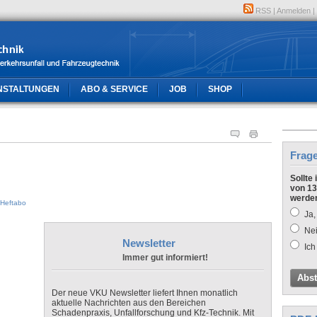
RSS
|
Anmelden
|
NSTALTUNGEN
ABO & SERVICE
JOB
SHOP
Frag
Sollte
von 13
werde
Heftabo
Ja,
Nei
Newsletter
Ich
Immer gut informiert!
Abs
Der neue VKU Newsletter liefert Ihnen monatlich
aktuelle Nachrichten aus den Bereichen
Schadenpraxis, Unfallforschung und Kfz-Technik. Mit