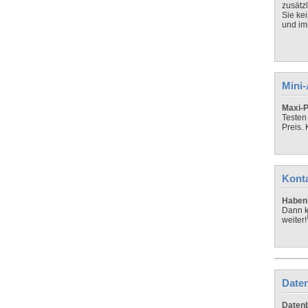
zusätz
Sie ke
und imm
Mini
Maxi-P
Testen
Preis.
Kont
Haben 
Dann k
weiter!
Daten
Datenb