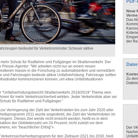
PDF-
Neue K
Verme
Das Al
Kommis
Kaross
Kriteri
Eingan
der Re
 Fahrzeugen bedeutet für Verkehrsminister Scheuer aktive
 mehr Schutz für Radfahrer und Fußgänger im Straßenverkehr. Der
Daten
n Presse-Agentur: "Wir arbeiten nicht nur an einem neuen
estieren massiv in die Forschung zu automatisiertem und vernetztem
Koste
uktur und Fahrzeugen bedeute aktive Unfallverhütung. Fahrzeuge sollten
Zu den
frastruktur kommunizieren können, um etwa Unfallsituationen
Dateie
r "Unfallverhütungsbericht Straßenverkehr 2018/2019" Thema sein.
men für mehr Verkehrssicherheit wirkten. Jeder Verkehrstote aber sei
r Schutz für Radfahrer und Fußgänger."
 zur Verringerung der Zahl der Verkehrstoten bis zum Jahr 2020 aller
rheitsprogramm 2011 wurde angestrebt, die Zahl der Verkehrstoten im
ingern. Dieses Ziel werde nicht erreicht werden, heißt es in dem
duktion der Getötetenzahl um 24 Prozent, nicht zuletzt vor dem
ens, ein "beachtlicher Erfolg"».
Der VK
Nachri
 Verkehrssicherheitsprogramm für den Zeitraum 2021 bis 2030, hieß
Unfall