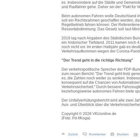
es. Insbesondere auf die Städte und Gemein
und Radfahrer gehe. Daher sei der "Pakt für 
Beim autonomen Fahren wolle Deutschland in
soll ein Rechtsrahmen geschaffen werden, das
Regelbetrieb fahren können. Der Referentenent
Ressortabstimmung. Das Gesetz soll laut Mini
2019 lag nach Angaben des Statistischen Bun
ein historischer Tiefstand. 2011 kamen noch 
noch nicht vor. Im ersten Halbjahr gab es deu
Verkehrsaufkommen wegen der Corona-Pand
"Der Trend geht in die richtige Richtung"
Der verkehrspolitische Sprecher der FDP-Bund
zum neuen Bericht: "Der Trend geht trotz gener
es, die Zahlen noch weiter zu senken. Insbes
konsequent auf die Chancen von Automatisierun
Verkehrssicherheit." Durch bessere Fahrzeugt
beziehungsweise autonomes Fahren biete sp
Der Unfallverhütungsbericht wird alle zwei Ja
Aus- und Überblick über die Verkehrssicherheit
Copyright © 2026 VKUonline.de
(Foto: Pd-f/Koga)
Zurück
Kommentar
Drucken