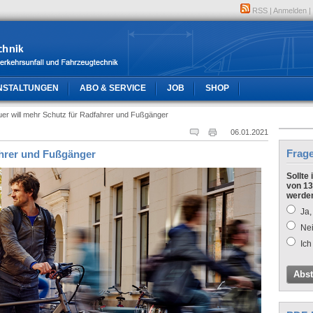
RSS
|
Anmelden
|
NSTALTUNGEN
ABO & SERVICE
JOB
SHOP
er will mehr Schutz für Radfahrer und Fußgänger
06.01.2021
Frag
ahrer und Fußgänger
Sollte
von 13
werde
Ja,
Nei
Ich
Abs