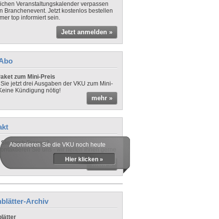
lichen Veranstaltungskalender verpassen
in Branchenevent. Jetzt kostenlos bestellen
er top informiert sein.
Jetzt anmelden »
-Abo
aket zum Mini-Preis
 Sie jetzt drei Ausgaben der VKU zum Mini-
 Keine Kündigung nötig!
mehr »
akt
Sie noch Fragen?
Abonnieren Sie die VKU noch heute
ontaktieren Sie uns - wir helfen Ihnen gerne
Hier klicken »
mehr »
blätter-Archiv
lätter