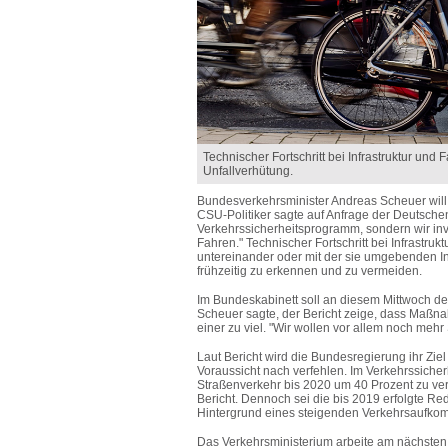
Technischer Fortschritt bei Infrastruktur und
Unfallverhütung.
Bundesverkehrsminister Andreas Scheuer will
CSU-Politiker sagte auf Anfrage der Deutsche
Verkehrssicherheitsprogramm, sondern wir inv
Fahren." Technischer Fortschritt bei Infrastr
untereinander oder mit der sie umgebenden In
frühzeitig zu erkennen und zu vermeiden.
Im Bundeskabinett soll an diesem Mittwoch de
Scheuer sagte, der Bericht zeige, dass Maßnah
einer zu viel. "Wir wollen vor allem noch meh
Laut Bericht wird die Bundesregierung ihr Ziel
Voraussicht nach verfehlen. Im Verkehrssiche
Straßenverkehr bis 2020 um 40 Prozent zu verr
Bericht. Dennoch sei die bis 2019 erfolgte Re
Hintergrund eines steigenden Verkehrsaufkomm
Das Verkehrsministerium arbeite am nächsten