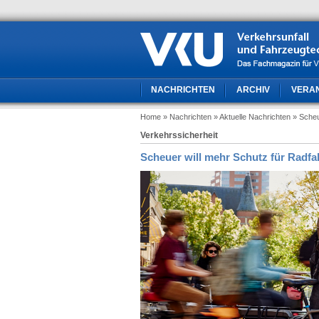
NACHRICHTEN
ARCHIV
VERA
Home
» Nachrichten
» Aktuelle Nachrichten
» Scheu
Verkehrssicherheit
Scheuer will mehr Schutz für Radf