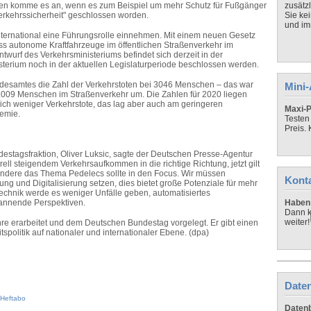
den komme es an, wenn es zum Beispiel um mehr Schutz für Fußgänger
zusätz
Verkehrssicherheit" geschlossen worden.
Sie ke
und imm
ternational eine Führungsrolle einnehmen. Mit einem neuen Gesetz
s autonome Kraftfahrzeuge im öffentlichen Straßenverkehr im
wurf des Verkehrsministeriums befindet sich derzeit in der
sterium noch in der aktuellen Legislaturperiode beschlossen werden.
desamtes die Zahl der Verkehrstoten bei 3046 Menschen – das war
Mini
4.009 Menschen im Straßenverkehr um. Die Zahlen für 2020 liegen
tlich weniger Verkehrstote, das lag aber auch am geringeren
Maxi-P
emie.
Testen
Preis.
estagsfraktion, Oliver Luksic, sagte der Deutschen Presse-Agentur
ell steigendem Verkehrsaufkommen in die richtige Richtung, jetzt gilt
ondere das Thema Pedelecs sollte in den Focus. Wir müssen
Kont
g und Digitalisierung setzen, dies bietet große Potenziale für mehr
echnik werde es weniger Unfälle geben, automatisiertes
annende Perspektiven.
Haben 
Dann k
weiter!
hre erarbeitet und dem Deutschen Bundestag vorgelegt. Er gibt einen
spolitik auf nationaler und internationaler Ebene. (dpa)
Daten
Heftabo
Datenb