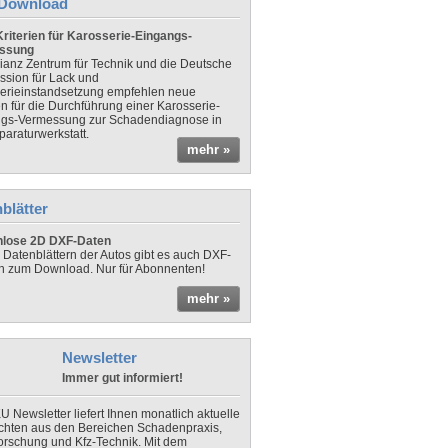
Download
riterien für Karosserie-Eingangs-
ssung
lianz Zentrum für Technik und die Deutsche
sion für Lack und
erieinstandsetzung empfehlen neue
en für die Durchführung einer Karosserie-
gs-Vermessung zur Schadendiagnose in
paraturwerkstatt.
mehr »
blätter
nlose 2D DXF-Daten
 Datenblättern der Autos gibt es auch DXF-
n zum Download. Nur für Abonnenten!
mehr »
Newsletter
Immer gut informiert!
U Newsletter liefert Ihnen monatlich aktuelle
chten aus den Bereichen Schadenpraxis,
forschung und Kfz-Technik. Mit dem