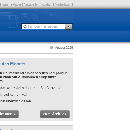
Home
|
ePaper
|
Newsletter
|
Kontakt
|
Mediadaten
|
06. August 2026
e des Monats
 in Deutschland ein generelles Tempolimit
0 km/h auf Autobahnen eingeführt
n?
 das wäre viel sicherer im Straßenverkehr.
n, auf keinen Fall.
 bin unentschlossen.
timmen »
zum Archiv »