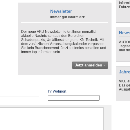
Inform
Fahrze
Newsletter
Immer gut informiert!
Der neue VKU Newsletter liefert Ihnen monatlich
News
aktuelle Nachrichten aus den Bereichen
Schadenpraxis, Unfallforschung und Kfz-Technik. Mit
AUTOH
dem zusätzlichen Veranstaltungskalender verpassen
Tagesa
Sie kein Branchenevent. Jetzt kostenlos bestellen und
und di
immer top informiert sein.
Jetzt anmelden »
Jahre
VKU au
Das ge
Ausga
Ihr Wohnort