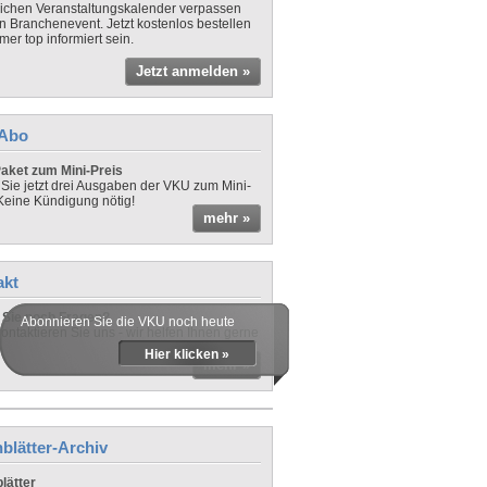
lichen Veranstaltungskalender verpassen
in Branchenevent. Jetzt kostenlos bestellen
er top informiert sein.
Jetzt anmelden »
-Abo
aket zum Mini-Preis
 Sie jetzt drei Ausgaben der VKU zum Mini-
 Keine Kündigung nötig!
mehr »
akt
Sie noch Fragen?
Abonnieren Sie die VKU noch heute
ontaktieren Sie uns - wir helfen Ihnen gerne
Hier klicken »
mehr »
blätter-Archiv
lätter