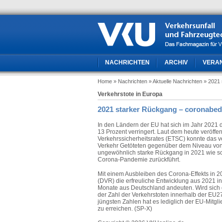
NACHRICHTEN
ARCHIV
VERA
Home
» Nachrichten
» Aktuelle Nachrichten
» 2021 
Verkehrstote in Europa
2021 starker Rückgang – coronabed
In den Ländern der EU hat sich im Jahr 2021 
13 Prozent verringert. Laut dem heute veröff
Verkehrssicherheitsrates (ETSC) konnte das v
Verkehr Getöteten gegenüber dem Niveau von 2
ungewöhnlich starke Rückgang in 2021 wie sch
Corona-Pandemie zurückführt.
Mit einem Ausbleiben des Corona-Effekts in 2
(DVR) die erfreuliche Entwicklung aus 2021 in
Monate aus Deutschland andeuten. Wird sich d
der Zahl der Verkehrstoten innerhalb der EU
jüngsten Zahlen hat es lediglich der EU-Mitgl
zu erreichen. (SP-X)