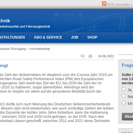
RSS
|
Anmelden
|
NSTALTUNGEN
ABO & SERVICE
JOB
SHOP
starker Rückgang – coronabedingt
16.06.2022
Frag
ingt
die Zahl der Verkehrstoten im Vergleich zum Vor-Corona-Jahr 2019 um
Sollte
entlichten Road Safety Performance Index (PIN) des Europäischen
von 13
ergangene Jahr damit das Ziel der EU, bis 2030 die Zahl der im
werde
020 zu halbieren, sogar übererfüllen. Allerdings wird der
Ja,
on im Vorjahr vor allem auf die gesunkene Mobilität durch die
Nei
Ich
022 dürfte sich nach Meinung des Deutschen Verkehrssicherheitsrats
 diesem Jahr nicht wiederholen, wie auch vorläufige Zahlen der letzten
ie Dynamik der letzten zehn Jahre fortsetzen, kann die Halbierung
Abs
27 zwischen 2020 und 2030 nicht gelingen, so der DVR. Nach den
iedsstaat Litauen geschafft, zwischen 2011 und 2021 diese Zielmarke