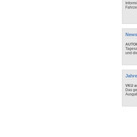
Inform
Fahrze
News
AUTOH
Tagesa
und di
Jahre
VKU au
Das ge
Ausga