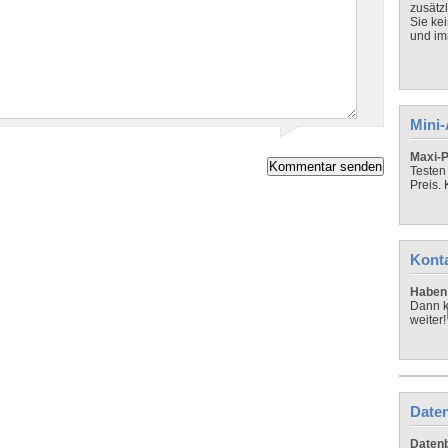
zusätz
Sie ke
und imm
Mini
Maxi-P
Testen
Preis.
Kont
Haben 
Dann k
weiter!
Daten
Datenb