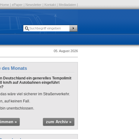
Home
|
ePaper
|
Newsletter
|
Kontakt
|
Mediadaten
|
05. August 2026
e des Monats
 in Deutschland ein generelles Tempolimit
0 km/h auf Autobahnen eingeführt
n?
 das wäre viel sicherer im Straßenverkehr.
n, auf keinen Fall.
 bin unentschlossen.
timmen »
zum Archiv »