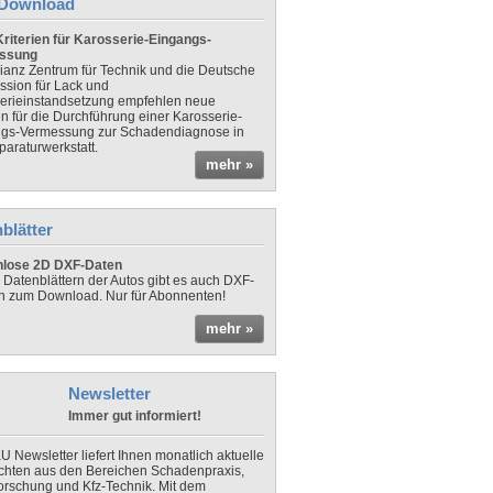
Download
riterien für Karosserie-Eingangs-
ssung
lianz Zentrum für Technik und die Deutsche
sion für Lack und
erieinstandsetzung empfehlen neue
en für die Durchführung einer Karosserie-
gs-Vermessung zur Schadendiagnose in
paraturwerkstatt.
mehr »
blätter
nlose 2D DXF-Daten
 Datenblättern der Autos gibt es auch DXF-
n zum Download. Nur für Abonnenten!
mehr »
Newsletter
Immer gut informiert!
U Newsletter liefert Ihnen monatlich aktuelle
chten aus den Bereichen Schadenpraxis,
forschung und Kfz-Technik. Mit dem