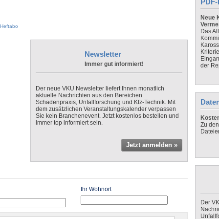
PDF-
Neue K
Verme
Heftabo
Das Al
Kommis
Kaross
Kriteri
Newsletter
Eingan
Immer gut informiert!
der Re
Der neue VKU Newsletter liefert Ihnen monatlich
aktuelle Nachrichten aus den Bereichen
Daten
Schadenpraxis, Unfallforschung und Kfz-Technik. Mit
dem zusätzlichen Veranstaltungskalender verpassen
Sie kein Branchenevent. Jetzt kostenlos bestellen und
Koste
immer top informiert sein.
Zu den
Dateie
Jetzt anmelden »
Ihr Wohnort
Der VK
Nachri
Unfall