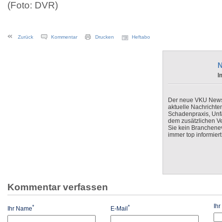
(Foto: DVR)
Zurück
Kommentar
Drucken
Heftabo
N
I
Der neue VKU Newsle
aktuelle Nachrichte
Schadenpraxis, Unfa
dem zusätzlichen V
Sie kein Branchenev
immer top informiert
Kommentar verfassen
Ih
*
*
Ihr Name
E-Mail